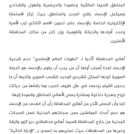
المناطق لاسيما المالكية وعامودا والدرباسية والهول والشدادي
وسيكمل الإحصاء باقي المدن والمناطق حيث تركز الاستمارة
الإلكترونية الخاصة بالإحصاء على تدوين الاسم الثلاثي لرب الأسرة
وعدد أفرادها والديانة والقومية وإن كان من سكان المحافظة
الأصليين.
أهالي المحافظة أكّدوا لـ “تطورات العالم الإسلامي” عدم شرعية
الإحصاء لعدة أسباب أولها أن من يجب أن يقوم بالإحصاء هو الدولة
السورية كونها الممثل الشرعي الوحيد للشعب السوري وثانيها أن ما
جدوى القيام بإحصاء في ظل ظروف الحرب وما رافقها من حركات
نزوح وهجرة داخلية ومغادرة بعض الأهالي للمناطق والعودة إليها.
كما وأن البعض الآخر من أهالي المحافظة رأى أن الهدف من الإحصاء
هو حصر أعداد المواطنين ممن سجلاتهم المدنية ضمن السجلات
المدنية من خارج المحافظة لاسيما أهالي محافظتي دير الزور والرقة
وغيرها من المحافظات حيث تعتبرهم ما تسمى بـ “الإدارة الذاتية”