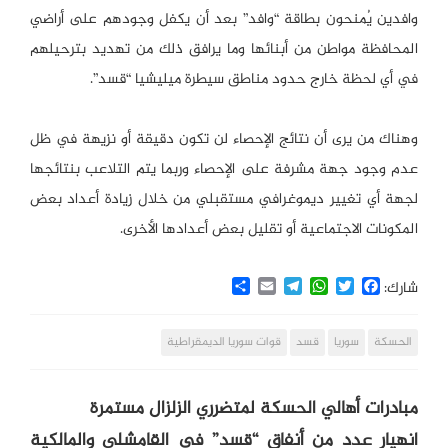
وافدين يُمنحون بطاقة “وافد” بعد أن يكفل وجودهم على أراضي
المحافظة مواطن من أبنائها وما يرافق ذلك من تهديد بترحيلهم
في أي لحظة خارج حدود مناطق سيطرة ميليشيا “قسد”.
وهناك من يرى أن نتائج الإحصاء لن تكون دقيقة أو نزيهة في ظل
عدم وجود جهة مشرفة على الإحصاء وربما يتم التلاعب بنتائجها
لجهة أي تغيير ديموغرافي مستقبلي من خلال زيادة أعداد بعض
المكونات الاجتماعية أو تقليل بعض أعدادها الأخرى.
Share
Email
Telegram
WhatsApp
Twitter
Facebook
شارك:
الحسكة
سوريا
قسد
قوات سوريا الديمقراطية
مبادرات أهالي الحسكة لمتضرري الزلزال مستمرة
انهيار عدد من أنفاق “قسد” في القامشلي والمالكية