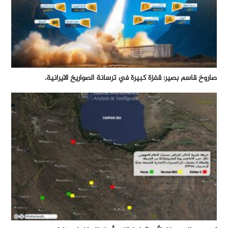
صاروخ قاسم بصير: قفزة كبيرة في ترسانة الصواريخ الايرانية.