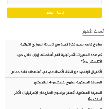
أحدث الأخبار
صاروخ قاسم بصير: قفزة كبيرة في ترسانة الصواريخ الايرانية.
كم عدد المسيرات الأسرائيلية التي أسقطتها إيران خلال حرب
الأثناعشر يوماً؟
الأغتيال الرقمي: دور الذكاء الأصطناعي في أستهداف قادة حماس
المعرفة العسكرية: صاروخ خرمشهر-٤ الباليستي
المعرفة العسكرية: أكسترا ورامبيج؛ الصاروخان الإسرائيليان الأكثر
أستخداماً!