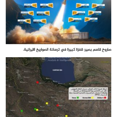
صاروخ قاسم بصير: قفزة كبيرة في ترسانة الصواريخ الايرانية.