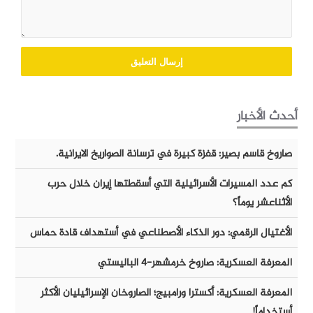
أحدث الأخبار
صاروخ قاسم بصير: قفزة كبيرة في ترسانة الصواريخ الايرانية.
كم عدد المسيرات الأسرائيلية التي أسقطتها إيران خلال حرب
الأثناعشر يوماً؟
الأغتيال الرقمي: دور الذكاء الأصطناعي في أستهداف قادة حماس
المعرفة العسكرية: صاروخ خرمشهر-٤ الباليستي
المعرفة العسكرية: أكسترا ورامبيج؛ الصاروخان الإسرائيليان الأكثر
أستخداماً!