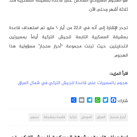
هو الهجوم الصاروخي السادس على قاعدة بعشيقة العسكرية منذ
ثلاثة أشهر وحتى الآن.
تجدر الإشارة إلى أنه في الـ22 من أيار \ مايو تم استهداف قاعدة
بعشيقة العسكرية التابعة للجيش التركية أيضاً بمسيرتين
انتحاريتين. حيث تبنت مجموعة “أحرار سنجار” مسؤولية هذا
الهجوم.
اقرأ المزيد:
هجوم بالمسيرات على قاعدة للجيش التركي في شمال العراق
Share
Email
Telegram
WhatsApp
Twitter
Facebook
شارك:
أحرار سنجار
العراق
الموصل
تركيا
قاعدة بعشيقة
نينوى