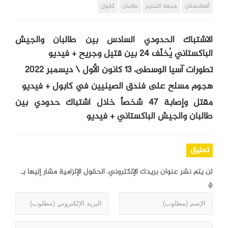
أفغانستان
جبهة التحرير
طالبان
كابول
الاشتباك الحدودي السادس بين طالبان والجيش
الباكستاني يُخلّف 24 بين قتيل وجريح + فيديو
تطورات آسيا الوسطى، 13 كانون الأول \ ديسمبر 2022
هجوم مسلح على فندق الصينيين في كابول + فيديو
مقتل وإصابة 47 شخصاً خلال اشتباك حدودي بين
طالبان والجيش الباكستاني + فيديو
تعليق
لن يتم نشر عنوان بريدك الإلكتروني.
الحقول الإلزامية مشار إليها بـ
*