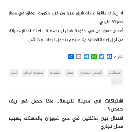
4- إيقاف طائرة عاملة شرق ليبيا من قبل حكومة الوفاق في مطار
مصراتة الليبي.
أعطى مسؤولون في حكومة شرق ليبيا مهلة ساعات لمطار مصراتة
من أجل إعادة الطائرة وإلا عليهم بتحمل تبعات هذا الأمر.
Share
Email
Telegram
WhatsApp
Twitter
Facebook
شارك:
اشتباكات
الجيش الشعبي
حفتر
حكومة
حكومة الوفاق
ليبيا
مسيرة
اشتباكات في مدينة تلبيسة.. ماذا حصل في ريف
حمص؟
اقتتال بين عائلتين في حي غويران بالحسكة بسبب
محل تجاري