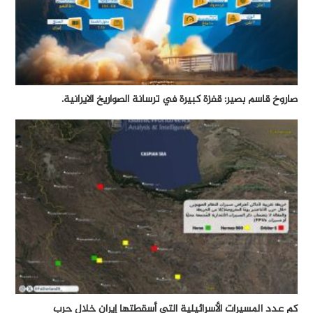
صاروخ قاسم بصير: قفزة كبيرة في ترسانة الصواريخ الايرانية.
كم عدد المسيرات الأسرائيلية التي أسقطتها إيران خلال حرب