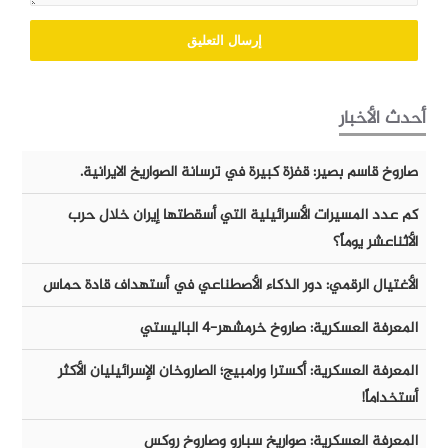
أحدث الأخبار
صاروخ قاسم بصير: قفزة كبيرة في ترسانة الصواريخ الايرانية.
كم عدد المسيرات الأسرائيلية التي أسقطتها إيران خلال حرب
الأثناعشر يوماً؟
الأغتيال الرقمي: دور الذكاء الأصطناعي في أستهداف قادة حماس
المعرفة العسكرية: صاروخ خرمشهر-٤ الباليستي
المعرفة العسكرية: أكسترا ورامبيج؛ الصاروخان الإسرائيليان الأكثر
أستخداماً!
المعرفة العسكرية: صواريخ سبارو وصاروخ روكس