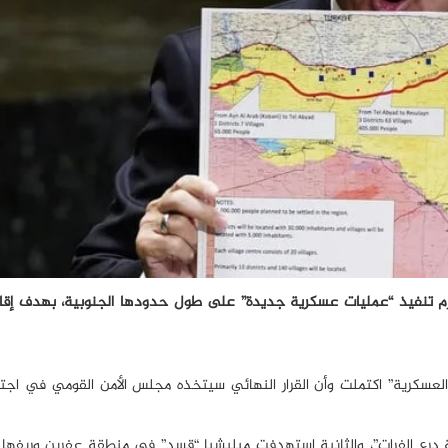
ه تعتزم تنفيذ “عمليات عسكرية جديدة” على طول حدودها الجنوبية، بهدف إق
 العسكرية” اكتملت وأن القرار النهائي سيتخذه مجلس الأمن القومي في اجتم
 درع الفرات”، والثانية استهدفت ميليشيا “قسد” في منطقة عفرين وريفه