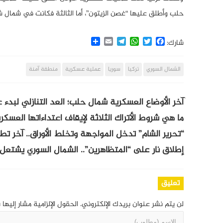
حلب وأطلق عليها “غصن الزيتون”، أما الثالثة فكانت في شمال ش
Share
Email
Telegram
WhatsApp
Twitter
Facebook
شارك:
الشمال السوري
تركيا
سوريا
عملية عسكرية
منطقة آمنة
آخر الأوضاع العسكرية شمال حلب؛ العد التنازلي لبدء 
ما هي شروط الأتراك الثلاثة لإيقاف اعتداءاتها العس
“تحرير الشام” تدخل المواجهة وتخلط الأوراق.. آخر تط
إطلاق نار على “المتظاهرين”.. الشمال السوري يشتعل 
تعليق
لن يتم نشر عنوان بريدك الإلكتروني.
الحقول الإلزامية مشار إليها 