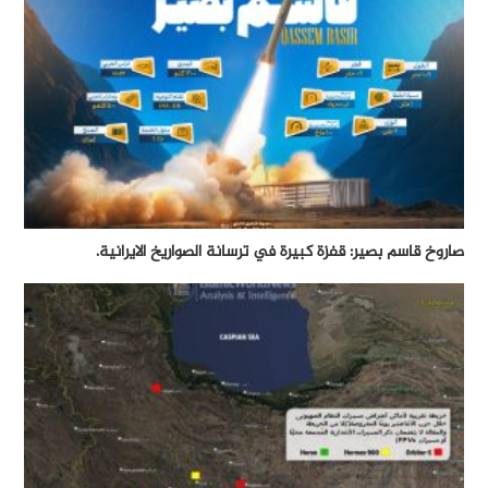
صاروخ قاسم بصير: قفزة كبيرة في ترسانة الصواريخ الايرانية.