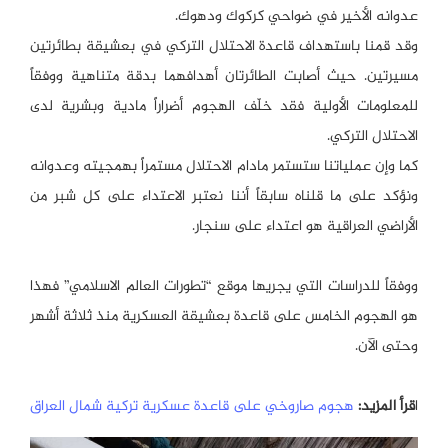
عدوانه الأخير في ضواحي كركوك ودهوك.
وقد قمنا باستهداف قاعدة الاحتلال التركي في بعشيقة بطائرتين
مسيرتين. حيث أصابت الطائرتان أهدافهما بدقة متناهية ووفقاً
للمعلومات الأولية فقد خلّف الهجوم أضراراً مادية وبشرية لدى
الاحتلال التركي.
كما وإن عملياتنا ستستمر مادام الاحتلال مستمراً بهمجيته وعدوانه
ونؤكد على ما قلناه سابقاً أننا نعتبر الاعتداء على كل شبر من
الأراضي العراقية هو اعتداء على سنجار.
ووفقاً للدراسات التي يجريها موقع “تطورات العالم الاسلامي” فهذا
هو الهجوم الخامس على قاعدة بعشيقة العسكرية منذ ثلاثة أشهر
وحتى الآن.
ا
قرأ المزيد:
هجوم صاروخي على قاعدة عسكرية تركية شمال العراق