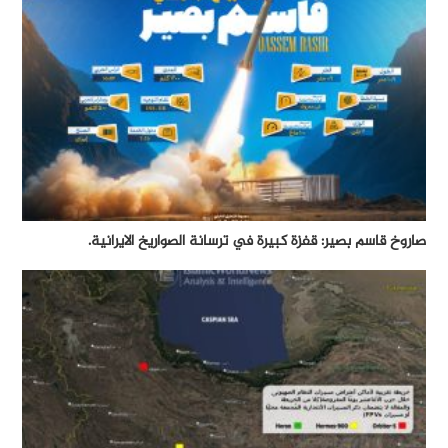
صاروخ قاسم بصير: قفزة كبيرة في ترسانة الصواريخ الايرانية.