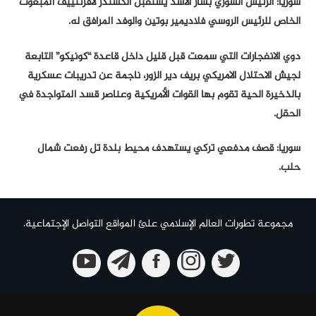
سوريا: الرئيس السوري بشار الأسد يستقبل ألكسندر لافرنتييف المبعوث
الخاص للرئيس الروسي فلاديمير بوتين والوفد المرافق له.
دوي الانفجارات التي سمعت قبل قليل داخل قاعدة “كونيكو” التابعة
لجيش الاحتلال الامريكي بريف دير الزور، ناجمة عن تدريبات عسكرية
بالذخيرة الحية تقوم بها القوات الأمريكية وعناصر قسد المتواجدة في
الحقل.
سوريا: قصف مدفعي تركي يستهدف محيط بلدة تل رفعت شمال
حلب.
مجموعة تطورات العالم الإسلامي علئ المواقع التواصل الإجتماعية.