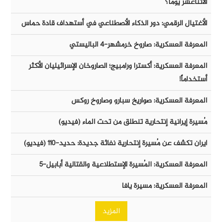
الأثناعشر يوماً؟
الأغتيال الرقمي: دور الذكاء الأصطناعي في أستهداف قادة حماس
المعرفة العسكرية: صاروخ خرمشهر-٤ الباليستي
المعرفة العسكرية: أكسترا ورامبيج؛ الصاروخان الإسرائيليان الأكثر
أستخداماً!
المعرفة العسكرية: صواريخ سبارو وصاروخ روكس
مُسيرة إيرانية إنتحارية تنطلق من تحت الماء (فيديو)
ايران تكشف عن مُسيرة إنتحارية نفاثة جديدة: حديد-١١٠ (فيديو)
المعرفة العسكرية: المُسيرة الإستطلاعية والقتالية أبابيل-٥
المعرفة العسكرية: مسيرة يافا
المزيد