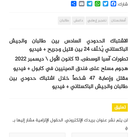
Share
Email
Telegram
WhatsApp
Twitter
Facebook
شارك:
أفغانستان
تفجير إرهابي
داعش
طالبان
الاشتباك الحدودي السادس بين طالبان والجيش
الباكستاني يُخلّف 24 بين قتيل وجريح + فيديو
تطورات آسيا الوسطى، 13 كانون الأول \ ديسمبر 2022
هجوم مسلح على فندق الصينيين في كابول + فيديو
مقتل وإصابة 47 شخصاً خلال اشتباك حدودي بين
طالبان والجيش الباكستاني + فيديو
تعليق
لن يتم نشر عنوان بريدك الإلكتروني.
الحقول الإلزامية مشار إليها بـ
*