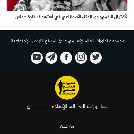
الأغتيال الرقمي: دور الذكاء الأصطناعي في أستهداف قادة حماس
مجموعة تطورات العالم الإسلامي علئ المواقع التواصل الإجتماعية.
تطــورات العــالم الإسلامـــــــــــي
من نحن