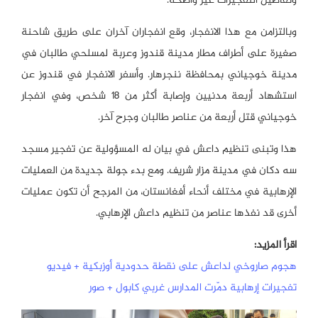
وتفاصيل التفجيرات غير واضحة.
وبالتزامن مع هذا الانفجار، وقع انفجاران آخران على طريق شاحنة
صغيرة على أطراف مطار مدينة قندوز وعربة لمسلحي طالبان في
مدينة خوجياني بمحافظة ننجرهار. وأسفر الانفجار في قندوز عن
استشهاد أربعة مدنيين وإصابة أكثر من 18 شخص، وفي انفجار
خوجياني قتل أربعة من عناصر طالبان وجرح آخر.
هذا وتبنى تنظيم داعش في بيان له المسؤولية عن تفجير مسجد
سه دكان في مدينة مزار شريف. ومع بدء جولة جديدة من العمليات
الإرهابية في مختلف أنحاء أفغانستان، من المرجح أن تكون عمليات
أخرى قد نفذها عناصر من تنظيم داعش الإرهابي.
اقرأ المزيد:
هجوم صاروخي لداعش على نقطة حدودية أوزبكية + فيديو
تفجيرات إرهابية دمّرت المدارس غربي كابول + صور