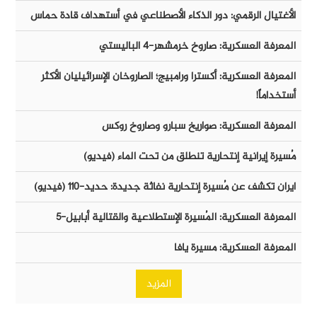
الأغتيال الرقمي: دور الذكاء الأصطناعي في أستهداف قادة حماس
المعرفة العسكرية: صاروخ خرمشهر-٤ الباليستي
المعرفة العسكرية: أكسترا ورامبيج؛ الصاروخان الإسرائيليان الأكثر
أستخداماً!
المعرفة العسكرية: صواريخ سبارو وصاروخ روكس
مُسيرة إيرانية إنتحارية تنطلق من تحت الماء (فيديو)
ايران تكشف عن مُسيرة إنتحارية نفاثة جديدة: حديد-١١٠ (فيديو)
المعرفة العسكرية: المُسيرة الإستطلاعية والقتالية أبابيل-٥
المعرفة العسكرية: مسيرة يافا
المزيد