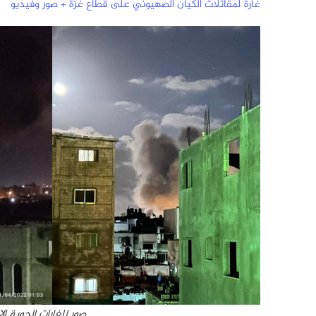
غارة لمقاتلات الكيان الصهيوني على قطاع غزة + صور وفيديو
صور للغارات الجوية ا