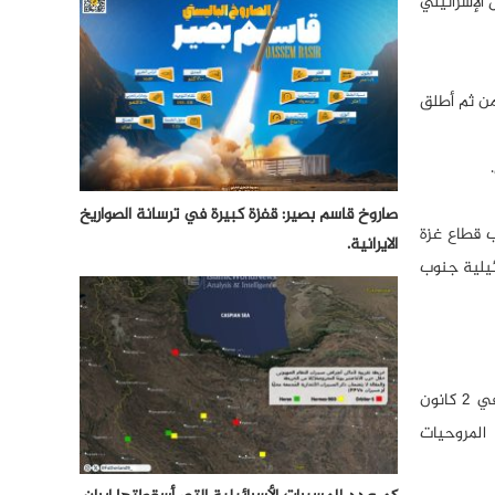
الإسرائيلي
من ثم أطلق
صاروخ قاسم بصير: قفزة كبيرة في ترسانة الصواريخ
ب قطاع غزة
الايرانية.
ائيلية جنوب
وهذه هي المرة الثالثة التي تستخدم فيها المقاومة الفلسطينية هذا السلاح لاستهداف الطائرات الإسرائيلية. حيث أنه في وقت سابق، في 2 كانون
حمولة على الكتف لمواجهة المروحيات