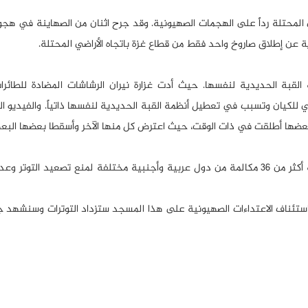
 المحتلة رداً على الهجمات الصهيونية. وقد جرح اثنان من الصهاينة في هجو
عن إطلاق صاروخ واحد فقط من قطاع غزة باتجاه الأراضي المحتلة.
 القبة الحديدية لنفسها. حيث أدت غزارة نيران الرشاشات المضادة للطائرا
ي للكيان وتسبب في تعطيل أنظمة القبة الحديدية لنفسها ذاتياً. والفيديو ال
بعضها أطلقت في ذات الوقت، حيث اعترض كل منها الآخر وأسقطا بعضها البع
وقد تلقت فصائل المقاومة الفلسطينية خلال الساعات الماضية أكثر من 36 مكالمة من دول عربية وأجنبية مختلفة لمنع تصعيد 
استئناف الاعتداءات الصهيونية على هذا المسجد ستزداد التوترات وسنشهد 