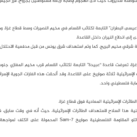
توطنة سديروت حيث أدّى الهجوم لإصابة أربعة مستوطنين بجروح، قرر الجيش 
عيسى البطران” التابعة لكتائب القسام في مخيم النصيرات وسط قطاع غزة. و
مة شرقي مخيم البريج. كما وتم استهداف شرق يونس من قبل مدفعية الاحتلال.
 غزة، تعرضت قاعدة “عبيدة” التابعة لكتائب القسام قرب مخيم المغازي جنو
الإسرائيلية ثلاثة صواريخ على القاعدة. وقد ألحقت هذه الغارات الجوية الإسر
إصابة فلسطيني واحد.
طائرات الإسرائيلية المعادية فوق قطاع غزة.
الثاني \ يناير 2022 و 19 نيسان \ أبريل 2022، استخدم مقاتلو المقاومة الفلسطينية صواريخ Sam-7 الم