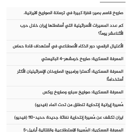
صاروخ قاسم بصير: قفزة كبيرة في ترسانة الصواريخ الايرانية.
كم عدد المسيرات الأسرائيلية التي أسقطتها إيران خلال حرب
الأثناعشر يوماً؟
الأغتيال الرقمي: دور الذكاء الأصطناعي في أستهداف قادة حماس
المعرفة العسكرية: صاروخ خرمشهر-٤ الباليستي
المعرفة العسكرية: أكسترا ورامبيج؛ الصاروخان الإسرائيليان الأكثر
أستخداماً!
المعرفة العسكرية: صواريخ سبارو وصاروخ روكس
مُسيرة إيرانية إنتحارية تنطلق من تحت الماء (فيديو)
ايران تكشف عن مُسيرة إنتحارية نفاثة جديدة: حديد-١١٠ (فيديو)
المعرفة العسكرية: المُسيرة الإستطلاعية والقتالية أبابيل-٥