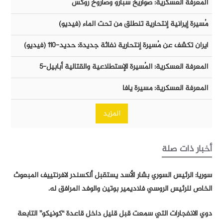
المعرفة العسكرية: صواريخ سبارو وصاروخ روكس
مُسيرة إيرانية إنتحارية تنطلق من تحت الماء (فيديو)
ايران تكشف عن مُسيرة إنتحارية نفاثة جديدة: حديد-١١٠ (فيديو)
المعرفة العسكرية: المُسيرة الإستطلاعية والقتالية أبابيل-٥
المعرفة العسكرية: مسيرة يافا
المزيد
أخبار ذات صلة
سوريا: الرئيس السوري بشار الأسد يستقبل ألكسندر لافرنتييف المبعوث
الخاص للرئيس الروسي فلاديمير بوتين والوفد المرافق له.
دوي الانفجارات التي سمعت قبل قليل داخل قاعدة “كونيكو” التابعة