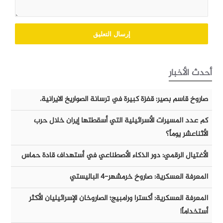
أحدث الأخبار
صاروخ قاسم بصير: قفزة كبيرة في ترسانة الصواريخ الايرانية.
كم عدد المسيرات الأسرائيلية التي أسقطتها إيران خلال حرب
الأثناعشر يوماً؟
الأغتيال الرقمي: دور الذكاء الأصطناعي في أستهداف قادة حماس
المعرفة العسكرية: صاروخ خرمشهر-٤ الباليستي
المعرفة العسكرية: أكسترا ورامبيج؛ الصاروخان الإسرائيليان الأكثر
أستخداماً!