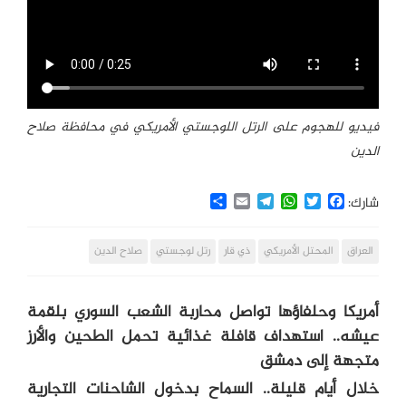
فيديو للهجوم على الرتل اللوجستي الأمريكي في محافظة صلاح
الدين
Share
Email
Telegram
WhatsApp
Twitter
Facebook
شارك:
العراق
المحتل الأمريكي
ذي قار
رتل لوجستي
صلاح الدين
أمريكا وحلفاؤها تواصل محاربة الشعب السوري بلقمة
عيشه.. استهداف قافلة غذائية تحمل الطحين والأرز
متجهة إلى دمشق
خلال أيام قليلة.. السماح بدخول الشاحنات التجارية