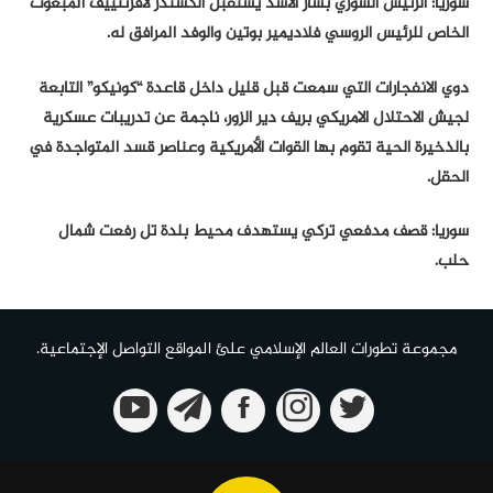
سوريا: الرئيس السوري بشار الأسد يستقبل ألكسندر لافرنتييف المبعوث
الخاص للرئيس الروسي فلاديمير بوتين والوفد المرافق له.
دوي الانفجارات التي سمعت قبل قليل داخل قاعدة “كونيكو” التابعة
لجيش الاحتلال الامريكي بريف دير الزور، ناجمة عن تدريبات عسكرية
بالذخيرة الحية تقوم بها القوات الأمريكية وعناصر قسد المتواجدة في
الحقل.
سوريا: قصف مدفعي تركي يستهدف محيط بلدة تل رفعت شمال
حلب.
مجموعة تطورات العالم الإسلامي علئ المواقع التواصل الإجتماعية.