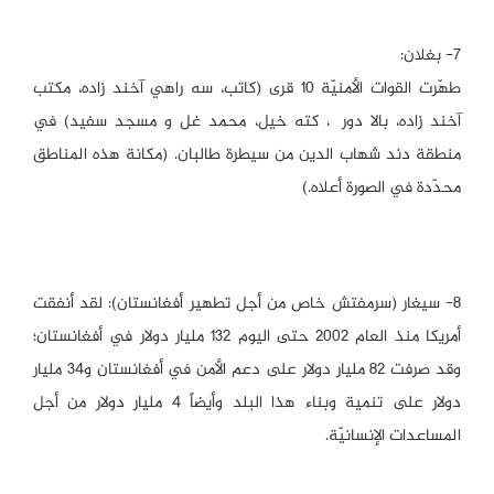
٧- بغلان:
طهّرت القوات الأمنيّة ١٠ قرى (كاتب، سه راهي آخند زاده، مکتب
آخند زاده، بالا دوری، کته خیل، محمد غل و مسجد سفید) في
منطقة دند شهاب الدين من سيطرة طالبان. (مكانة هذه المناطق
محدّدة في الصورة أعلاه.)
٨- سيغار (سرمفتش خاص من أجل تطهير أفغانستان): لقد أنفقت
أمريكا منذ العام ٢٠٠٢ حتى اليوم ١٣٢ مليار دولار في أفغانستان؛
وقد صرفت ٨٢ مليار دولار على دعم الأمن في أفغانستان و٣٤ مليار
دولار على تنمية وبناء هذا البلد وأيضاً ٤ مليار دولار من أجل
المساعدات الإنسانيّة.