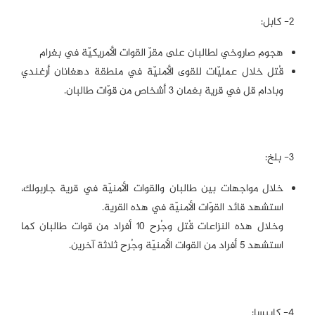
٢- كابل:
هجوم صاروخي لطالبان على مقرّ القوات الأمريكيّة في بغرام
قُتل خلال عمليّات للقوى الأمنيّة في منطقة دهغانان أرغندي
وبادام قل في قرية بغمان ٣ أشخاص من قوّات طالبان.
٣- بلخ:
خلال مواجهات بين طالبان والقوات الأمنيّة في قرية جاربولك،
استشهد قائد القوّات الأمنيّة في هذه القرية.
وخلال هذه النزاعات قُتل وجُرح ١٠ أفراد من قوات طالبان كما
استشهد ٥ أفراد من القوات الأمنيّة وجُرح ثلاثة آخرين.
٤- كابيسا: