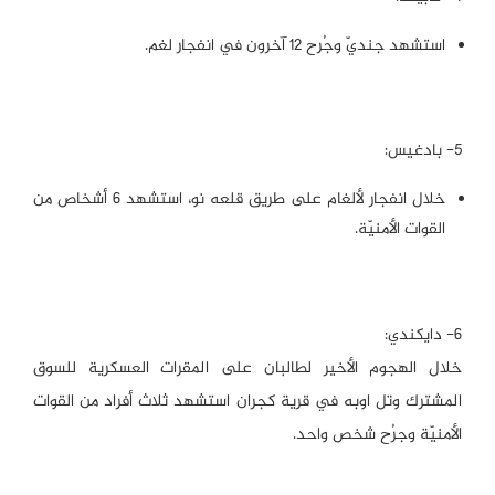
استشهد جنديّ وجُرح ١٢ آخرون في انفجار لغم.
٥- بادغيس:
خلال انفجار لألغام على طريق قلعه نو، استشهد ٦ أشخاص من
القوات الأمنيّة.
٦- دايكندي:
خلال الهجوم الأخير لطالبان على المقرات العسكرية للسوق
المشترك وتل اوبه في قرية كجران استشهد ثلاث أفراد من القوات
الأمنيّة وجرُح شخص واحد.