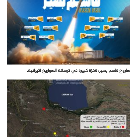
صاروخ قاسم بصير: قفزة كبيرة في ترسانة الصواريخ الايرانية.