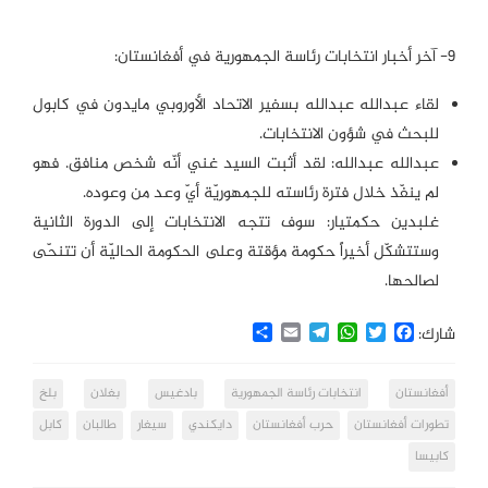
٩- آخر أخبار انتخابات رئاسة الجمهورية في أفغانستان:
لقاء عبدالله عبدالله بسفير الاتحاد الأوروبي مايدون في كابول
للبحث في شؤون الانتخابات.
عبدالله عبدالله: لقد أثبت السيد غني أنّه شخص منافق. فهو
لم ينفّذ خلال فترة رئاسته للجمهوريّة أيّ وعد من وعوده.
غلبدين حكمتيار: سوف تتجه الانتخابات إلى الدورة الثانية
وستتشكّل أخيراً حكومة مؤقتة وعلى الحكومة الحاليّة أن تتنحّى
لصالحها.
Share
Email
Telegram
WhatsApp
Twitter
Facebook
شارك:
أفغانستان
انتخابات رئاسة الجمهورية
بادغيس
بغلان
بلخ
تطورات أفغانستان
حرب أفغانستان
دايكندي
سيغار
طالبان
كابل
كابيسا