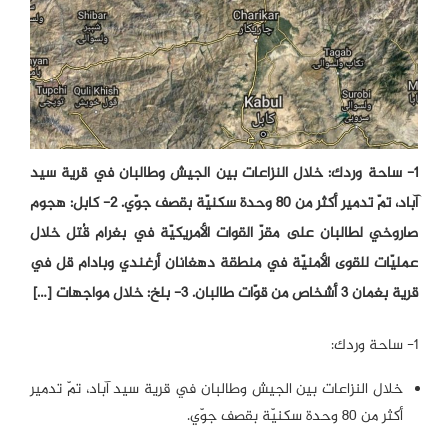
۱- ساحة وردك: خلال النزاعات بين الجيش وطالبان في قرية سيد
آباد، تمّ تدمير أكثر من ٨٠ وحدة سكنيّة بقصف جوّي. ٢- كابل: هجوم
صاروخي لطالبان على مقرّ القوات الأمريكيّة في بغرام قُتل خلال
عمليّات للقوى الأمنيّة في منطقة دهغانان أرغندي وبادام قل في
قرية بغمان ٣ أشخاص من قوّات طالبان. ٣- بلخ: خلال مواجهات […]
۱- ساحة وردك:
خلال النزاعات بين الجيش وطالبان في قرية سيد آباد، تمّ تدمير
أكثر من ٨٠ وحدة سكنيّة بقصف جوّي.