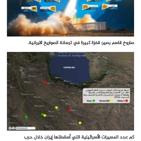
صاروخ قاسم بصير: قفزة كبيرة في ترسانة الصواريخ الايرانية.
كم عدد المسيرات الأسرائيلية التي أسقطتها إيران خلال حرب