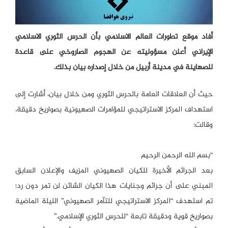
أفاد موقع تطورات العالم الاسلامي بأن الحرس الثوري الاسلامي
الإيراني أعلن مسؤوليته عن الهجوم الصاروخي على قاعدة
للصهاينة في مدينة أربيل من خلال إصداره بيان بذلك.
حيث أن العلاقات العامة بالحرس الثوري ومن خلال بيان، أشارت إلى
استهداف المركز الاستراتيجي للمؤامرات الصهيونية بصواريخ دقيقة،
وقالت:
“بسم الله الرحمن الرحيم
بعد الجرائم الأخيرة للكيان الصهيوني المزيف والإعلان السابق
المبني على أن جرائم وجنايات هذا الكيان الشائن لن تمر دون رد؛
تم استهدف “المركز الاستراتيجي للتآمر الصهيوني” الليلة الماضية
بصواريخ قوية ودقيقة تابعة “للحرس الثوري الإسلامي.”