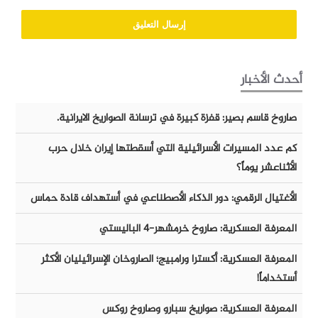
أحدث الأخبار
صاروخ قاسم بصير: قفزة كبيرة في ترسانة الصواريخ الايرانية.
كم عدد المسيرات الأسرائيلية التي أسقطتها إيران خلال حرب
الأثناعشر يوماً؟
الأغتيال الرقمي: دور الذكاء الأصطناعي في أستهداف قادة حماس
المعرفة العسكرية: صاروخ خرمشهر-٤ الباليستي
المعرفة العسكرية: أكسترا ورامبيج؛ الصاروخان الإسرائيليان الأكثر
أستخداماً!
المعرفة العسكرية: صواريخ سبارو وصاروخ روكس