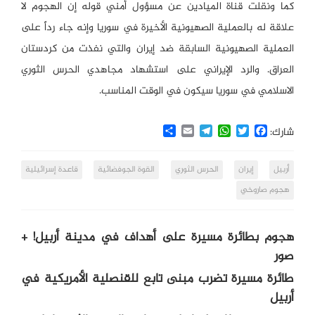
كما ونقلت قناة الميادين عن مسؤول أمني قوله إن الهجوم لا
علاقة له بالعملية الصهيونية الأخيرة في سوريا وإنه جاء رداً على
العملية الصهيونية السابقة ضد إيران والتي نفذت من كردستان
العراق. والرد الإيراني على استشهاد مجاهدي الحرس الثوري
الاسلامي في سوريا سيكون في الوقت المناسب.
Share
Email
Telegram
WhatsApp
Twitter
Facebook
شارك:
أربيل
إيران
الحرس الثوري
القوة الجوفضائية
قاعدة إسرائيلية
هجوم صاروخي
هجوم بطائرة مسيرة على أهداف في مدينة أربيل! +
صور
طائرة مسيرة تضرب مبنى تابع للقنصلية الأمريكية في
أربيل