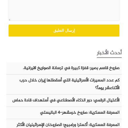
أحدث الأخبار
صاروخ قاسم بصير: قفزة كبيرة في ترسانة الصواريخ الايرانية.
كم عدد المسيرات الأسرائيلية التي أسقطتها إيران خلال حرب
الأثناعشر يوماً؟
الأغتيال الرقمي: دور الذكاء الأصطناعي في أستهداف قادة حماس
المعرفة العسكرية: صاروخ خرمشهر-٤ الباليستي
المعرفة العسكرية: أكسترا ورامبيج؛ الصاروخان الإسرائيليان الأكثر