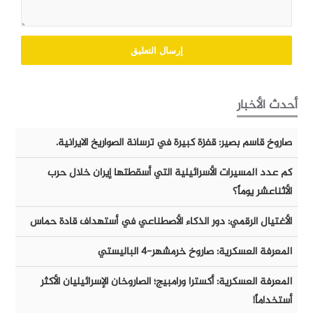
أحدث الأخبار
صاروخ قاسم بصير: قفزة كبيرة في ترسانة الصواريخ الايرانية.
كم عدد المسيرات الأسرائيلية التي أسقطتها إيران خلال حرب
الأثناعشر يوماً؟
الأغتيال الرقمي: دور الذكاء الأصطناعي في أستهداف قادة حماس
المعرفة العسكرية: صاروخ خرمشهر-٤ الباليستي
المعرفة العسكرية: أكسترا ورامبيج؛ الصاروخان الإسرائيليان الأكثر
أستخداماً!