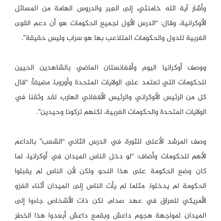
وأشار آية الله خامنئي، إلى العِبر والدروس الهامة من المسائل
الأوكرانية، وقال: “الدرس الأول لجميع الحكومات هو أن دعم القوى
الغربية للدول والحكومات المتلاعب بها هو سراب وليس حقيقة”.
ووصف أوكرانيا اليوم وأفغانستان الماضي بالشاهدين الحيين
للحكومات التي تعتمد على الولايات المتحدة وأوروبا، مضيفاً: “قال
كل من الرئيس الأوكراني والرئيس الأفغاني الهارب لقد وثقنا في
الولايات المتحدة والحكومات الغربية، لكنهم تركونا وحيدين”.
وصف المرشد الأعلى للثورة، في الدرس الثاني “الشعب” بالداعم
الأهم للحكومات وأضاف: “لو دخل الناس الميدان في أوكرانيا، لما
كان وضع الحكومة على هذا النحو ولكن لأن الناس لم يقبلوا
الحكومة لم يدخلوا. مثلما لم يأت الناس إلى الميدان أثناء الغزو
الأمريكي للعراق في عهد صدام، لكن ذات الأشخاص جاءوا إلى
الميدان لمواجهة هجوم داعش وبقمع داعش أبعدوا هذا الخطر