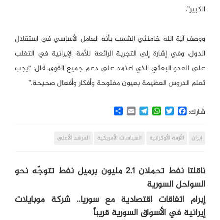
الكبير”.
ووصف آية الله خامنئي الشعب بأنه العامل الأساسي في استقلال
الدول، وفي إشارة إلى التجربة الرائعة للأمة الإيرانية في التغلب
على العدو البعثي الذي اعتمد على دعم جميع القوى، قال: “يجب
تعلم الدروس العظيمة بعيون مفتوحة وأفكار وأفعال صحيحة.”
Share
Email
Telegram
WhatsApp
Twitter
Facebook
شارك:
إيران
الأزمة الأوكرانية
السياسات الأمريكية
المرشد الأعلى
ناقلتا نفط تحملان 2.1 مليون برميل نفط تتوجّه نحو
السواحل السورية
إبرام اتفاقات اقتصادية مع سوريا.. شركة موبايلات
إيرانية في الأسواق السورية قريباً