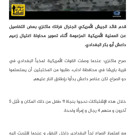
قدم قائد الجيش الأمريكي الجنرال فرانك ماكنزي بعض التفاصيل
عن العملية الأمريكية المزعومة أثناء تصوير محاولة اغتيال زعيم
داعش أبو بكر البغدادي.
صرح ماكنزي: عندما وصلت القوات الأمريكية لمخبأ البغدادي في
قرية باريشا في محافظة ادلب، طلبوا من المختبئين أن يستسلموا
دو الصراع، لكن عناصر داعش بدأوا بإطلاق النار عليهم.
خلال هذه الإشتباكات نحجوا بنجاة ١١ طفل من ذلك المكان و قُتِل ٥
آخرون و منهم ٤ رجال و إمرأة واحدة.
مع إستمرار الصراع لجأ البغدادي داخل النفق و عندما إقتربت إليه