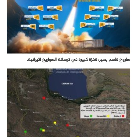
صاروخ قاسم بصير: قفزة كبيرة في ترسانة الصواريخ الايرانية.