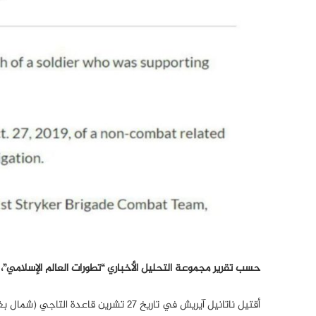
حسب تقریر مجموعة التحليل الأخباري “تطورات العالم الإسلامي”، 
أقتيل ناتانيل آيريش في تاريخ ٢٧ تشرين قاعدة التاجي (شمال بغداد).