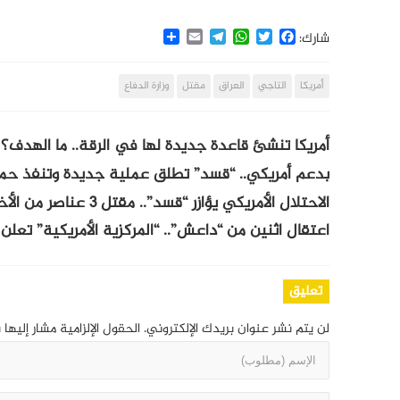
Share
Email
Telegram
WhatsApp
Twitter
Facebook
شارك:
أمريكا
التاجي
العراق
مقتل
وزارة الدفاع
أمريكا تنشئ قاعدة جديدة لها في الرقة.. ما الهدف؟
بدعم أمريكي.. “قسد” تطلق عملية جديدة وتنفذ حمل
الاحتلال الأمريكي يؤازر “قسد”.. مقتل 3 عناصر من الأخيرة بريف دير الزور
اعتقال اثنين من “داعش”.. “المركزية الأمريكية” تعلن 
تعليق
لن يتم نشر عنوان بريدك الإلكتروني.
الحقول الإلزامية مشار إليها 