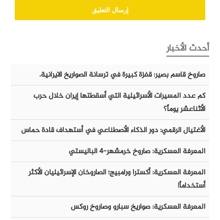
أحدث الأخبار
صاروخ قاسم بصير: قفزة كبيرة في ترسانة الصواريخ الايرانية.
كم عدد المسيرات الأسرائيلية التي أسقطتها إيران خلال حرب
الأثناعشر يوماً؟
الأغتيال الرقمي: دور الذكاء الأصطناعي في أستهداف قادة حماس
المعرفة العسكرية: صاروخ خرمشهر-٤ الباليستي
المعرفة العسكرية: أكسترا ورامبيج؛ الصاروخان الإسرائيليان الأكثر
أستخداماً!
المعرفة العسكرية: صواريخ سبارو وصاروخ روكس