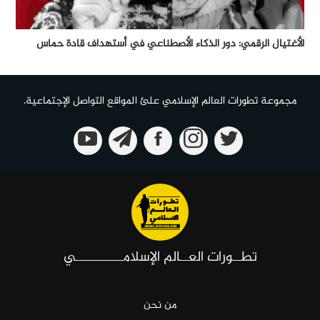
الأغتيال الرقمي: دور الذكاء الأصطناعي في أستهداف قادة حماس
مجموعة تطورات العالم الإسلامي علئ المواقع التواصل الإجتماعية.
تطــورات العــالم الإسلامـــــــــــي
من نحن