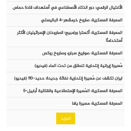
الأغتيال الرقمي: دور الذكاء الأصطناعي في أستهداف قادة حماس
المعرفة العسكرية: صاروخ خرمشهر-٤ الباليستي
المعرفة العسكرية: أكسترا ورامبيج؛ الصاروخان الإسرائيليان الأكثر
أستخداماً!
المعرفة العسكرية: صواريخ سبارو وصاروخ روكس
مُسيرة إيرانية إنتحارية تنطلق من تحت الماء (فيديو)
ايران تكشف عن مُسيرة إنتحارية نفاثة جديدة: حديد-١١٠ (فيديو)
المعرفة العسكرية: المُسيرة الإستطلاعية والقتالية أبابيل-٥
المعرفة العسكرية: مسيرة يافا
المزيد