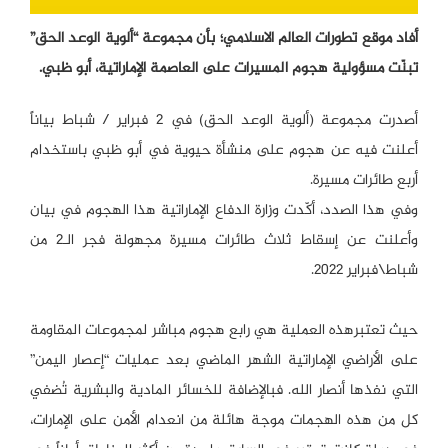
أفاد موقع تطورات العالم الاسلامي؛ بأن مجموعة “ألوية الوعد الحق”
تبنّت مسؤولية هجوم المسيرات على العاصمة الإماراتية، أبو ظبي.
أصدرت مجموعة (ألوية الوعد الحق) في 2 فبراير / شباط بياناً
أعلنت فيه عن هجوم على منشأة حيوية في أبو ظبي باستخدام
أربع طائرات مسيرة.
وفي هذا الصدد، أكّدت وزارة الدفاع الإماراتية هذا الهجوم في بيان
وأعلنت عن إسقاط ثلاث طائرات مسيرة مجهولة فجر الـ2 من
شباط\فبراير 2022.
حيث تعتبرهذه العملية هي رابع هجوم مباشر لمجموعات المقاومة
على الأراضي الإماراتية الشهر الماضي بعد عمليات “إعصار اليمن”
التي نفذها أنصار الله. فبالإضافة للخسائر المادية والبشرية تُضفي
كل من هذه الهجمات موجة هائلة من انعدام الأمن على الإمارات،