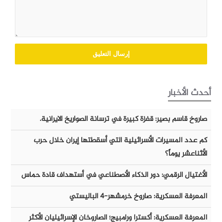
أحدث الأخبار
صاروخ قاسم بصير: قفزة كبيرة في ترسانة الصواريخ الايرانية.
كم عدد المسيرات الأسرائيلية التي أسقطتها إيران خلال حرب
الأثناعشر يوماً؟
الأغتيال الرقمي: دور الذكاء الأصطناعي في أستهداف قادة حماس
المعرفة العسكرية: صاروخ خرمشهر-٤ الباليستي
المعرفة العسكرية: أكسترا ورامبيج؛ الصاروخان الإسرائيليان الأكثر