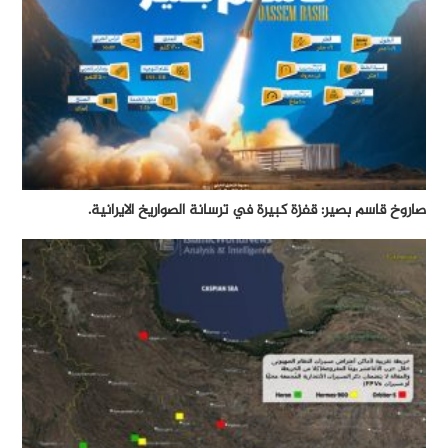
صاروخ قاسم بصير: قفزة كبيرة في ترسانة الصواريخ الايرانية.