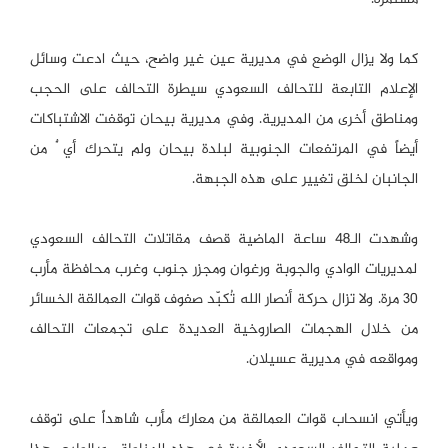
كما ولا يزال الوضع في مديرية عين غير واضح، حيث ادعت وسائل
الإعلام التابعة للتحالف السعودي سيطرة التحالف على الحجب
ومناطق أخرى من المديرية. وفي مديرية بيحان توقفت الاشتباكات
أيضاً في المرتفعات الجنوبية لبلدة بيحان ولم يتحرك أي ٌ من
الجانبان لخلق تغيير على هذه الجبهة.
وشهدت الـ48 ساعة الماضية قصف مقاتلات التحالف السعودي
لمديريات الوادي والجوبة ورغوان ومجزر جنوب وغرب محافظة مأرب
30 مرة. ولا تزال حركة أنصار الله تُكبّد صفوف قوات العمالقة الخسائر
من خلال الهجمات الصاروخية العديدة على تجمعات التحالف
ومواقعه في مديرية عسيلان.
ويأتي انسحاب قوات العمالقة من معارك مأرب شاهداً على توقف