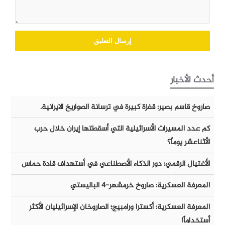
أحدث الأخبار
صاروخ قاسم بصير: قفزة كبيرة في ترسانة الصواريخ الايرانية.
كم عدد المسيرات الأسرائيلية التي أسقطتها إيران خلال حرب
الأثناعشر يوماً؟
الأغتيال الرقمي: دور الذكاء الأصطناعي في أستهداف قادة حماس
المعرفة العسكرية: صاروخ خرمشهر-٤ الباليستي
المعرفة العسكرية: أكسترا ورامبيج؛ الصاروخان الإسرائيليان الأكثر
أستخداماً!