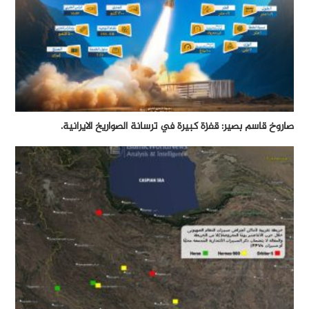
صاروخ قاسم بصير: قفزة كبيرة في ترسانة الصواريخ الايرانية.