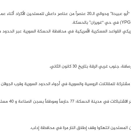
– في 29 كانون الثاني، استسلم قائد ميداني في داعش يُدعى “أبو عبيدة” وحوالي الـ20 عنصراً من عناصر داعش للمسلحين ا
20 شاحنة تابعة للتحالف الأمريكي القواعد العسكرية الأمريكية في محافظة الحسكة السورية عبر الحد
ربي الرقة بتاريخ 30 كانون الثاني.