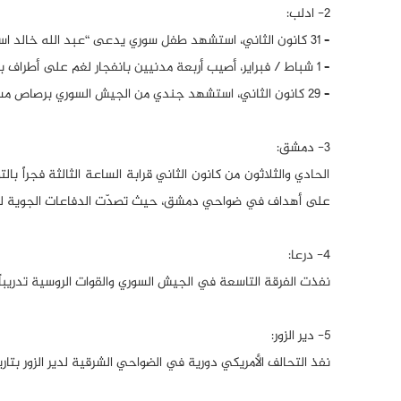
2- ادلب:
– 31 كانون الثاني، استشهد طفل سوري يدعى “عبد الله خالد اسكيف” من قرية الدرية بريف دركوش بالريف الغربي لإدلب، برصاص حرس الحدود التركي.
– 1 شباط / فبراير، أصيب أربعة مدنيين بانفجار لغم على أطراف بلدة البارة.
– 29 كانون الثاني، استشهد جندي من الجيش السوري برصاص مسلحين.
3- دمشق:
الحادي والثلاثون من كانون الثاني قرابة الساعة الثالثة فجراً با
على أهداف في ضواحي دمشق، حيث تصدّت الدفاعات الجوية ل
4- درعا:
نفذت الفرقة التاسعة في الجيش السوري والقوات الروسية تدريباً مشتركاً على
5- دير الزور:
نفذ التحالف الأمريكي دورية في الضواحي الشرقية لدير الزور بتاريخ 30 كانون الثا