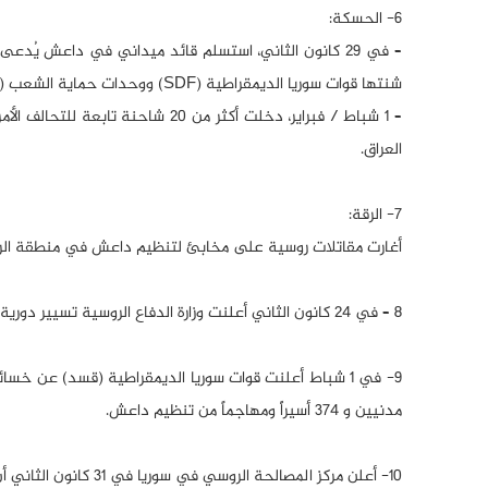
6- الحسكة:
شنتها قوات سوريا الديمقراطية (SDF) ووحدات حماية الشعب (YPG) في حي “غويران” بالحسكة.
– 1 شباط / فبراير، دخلت أكثر من 
العراق.
7- الرقة:
أغارت مقاتلات روسية على مخابئ لتنظيم داعش في منطقة الرصافة، جنوب غ
8 – في 24 كانون الثاني أعلنت وزارة الدفاع الروسية تسيير دورية مشتركة للمقاتلات الروسية والسورية في أجواء الحدود السورية وقرب الجولان المحتل.
مدنيين و 374 أسيراً ومهاجماً من تنظيم داعش.
10- أعلن مركز المصالحة الروسي في سوريا في 31 كانون الثاني أن المسلحين انتهكوا وقف إطلاق النار مرة في محافظة إدلب.