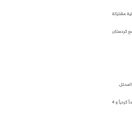
لأكراد أثناء عملية مشتركة
ود مع كردستان
9- في 1 شباط أعلنت قوات سوريا الديمقراطية (قسد) عن خسائر الاشتباكات في مدينة الحسكة: 77 حارساً وموظفاً بسجن الصناعة و 40 مسلحاً كردياً و 4