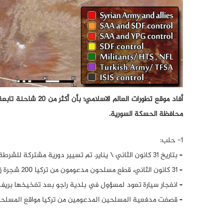
أفاد موقع تطورات ا
محافظة الحسكة السورية.
1- حلب:
– بتاريخ 31 كانون الثاني \ يناير، تم تسيير دورية مشتركة للشرطة العسكرية الروسية والجيش التركي في منطقة عين العرب.
– 31 كانون الثاني، قطع مسلحون مدعومون من تركيا 200 شجرة زيتون في أطراف عفرين.
– انفجار سيارة تعود لمسؤول في بلدية راجو بعد تفخيخها بريف حلب الشمالي
– قصفت مدفعية المسلحين المدعومين من تركيا مواقع المسلحين الأكراد في