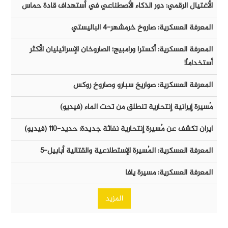
الأغتيال الرقمي: دور الذكاء الأصطناعي في أستهداف قادة حماس
المعرفة العسكرية: صاروخ خرمشهر-٤ الباليستي
المعرفة العسكرية: أكسترا ورامبيج؛ الصاروخان الإسرائيليان الأكثر
أستخداماً!
المعرفة العسكرية: صواريخ سبارو وصاروخ روكس
مُسيرة إيرانية إنتحارية تنطلق من تحت الماء (فيديو)
ايران تكشف عن مُسيرة إنتحارية نفاثة جديدة: حديد-١١٠ (فيديو)
المعرفة العسكرية: المُسيرة الإستطلاعية والقتالية أبابيل-٥
المعرفة العسكرية: مسيرة يافا
المزيد