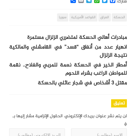
Share
Email
Telegram
WhatsApp
Twitter
Facebook
شارك:
الحسكة
العراق
القواعد الأمريكية
سوريا
مبادرات أهالي الحسكة لمتضرري الزلزال مستمرة
انهيار عدد من أنفاق “قسد” في القامشلي والمالكية
نتيجة الزلزال
أمطار الخير في الحسكة نعمة للمربي والفلاح.. نقمة
للمواطن الراغب بشراء اللحوم
مقتل 3 أشخاص في شجار عائلي بالحسكة
تعليق
لن يتم نشر عنوان بريدك الإلكتروني.
الحقول الإلزامية مشار إليها بـ
*