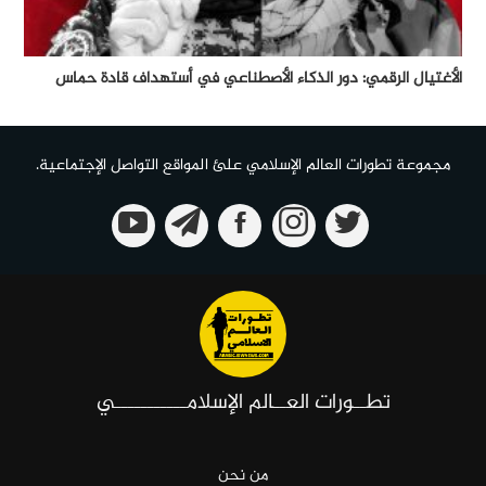
الأغتيال الرقمي: دور الذكاء الأصطناعي في أستهداف قادة حماس
مجموعة تطورات العالم الإسلامي علئ المواقع التواصل الإجتماعية.
تطــورات العــالم الإسلامـــــــــــي
من نحن