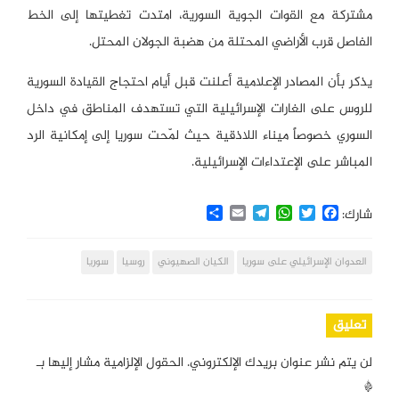
مشتركة مع القوات الجوية السورية، امتدت تغطيتها إلى الخط
الفاصل قرب الأراضي المحتلة من هضبة الجولان المحتل.
يذكر بأن المصادر الإعلامية أعلنت قبل أيام احتجاج القيادة السورية
للروس على الغارات الإسرائيلية التي تستهدف المناطق في داخل
السوري خصوصاً ميناء اللاذقية حيث لمّحت سوريا إلى إمكانية الرد
المباشر على الإعتداءات الإسرائيلية.
Share
Email
Telegram
WhatsApp
Twitter
Facebook
شارك:
العدوان الإسرائيلي على سوريا
الكيان الصهيوني
روسيا
سوريا
تعليق
لن يتم نشر عنوان بريدك الإلكتروني.
الحقول الإلزامية مشار إليها بـ
*