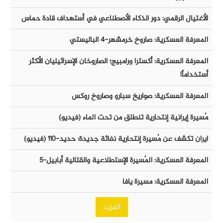
الأغتيال الرقمي: دور الذكاء الأصطناعي في أستهداف قادة حماس
المعرفة العسكرية: صاروخ خرمشهر-٤ الباليستي
المعرفة العسكرية: أكسترا ورامبيج؛ الصاروخان الإسرائيليان الأكثر
أستخداماً!
المعرفة العسكرية: صواريخ سبارو وصاروخ روكس
مُسيرة إيرانية إنتحارية تنطلق من تحت الماء (فيديو)
ايران تكشف عن مُسيرة إنتحارية نفاثة جديدة: حديد-١١٠ (فيديو)
المعرفة العسكرية: المُسيرة الإستطلاعية والقتالية أبابيل-٥
المعرفة العسكرية: مسيرة يافا
المزيد