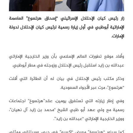
زار رئيس كيان الإحتلال الإسرائيلي “إسحاق هرتسوغ” العاصمة
الإماراتية أبوظبي في أول زيارة رسمية لرئيس كيان الإحتلال لدولة
الإمارات.
وأفاد موقع تطورات العالم الإسلامي بأن وزير الخارجية الإماراتي
عبدالله بن زايد استقبل رئيس الإحتلال وزوجته في مطار أبوظبي.
وذكر مكتب رئيس الإحتلال في بيان له أن الطائرة التي أقلت
“هرتسوغ”، مرت عبر الأجواء السعودية.
وفي إطار زيارته التي تستغرق يومين، عقد”هرتسوغ” اجتماعات
رسمية مع ولي عهد أبو ظبي الشيخ “محمد بن زايد آل نهيان”،
ووزير الخارجية الإماراتي “عبدالله بن زايد”.
كما سيزور “هرتسوغ” معرض “إكسبو” في دبي، وسيلتقي ممثلي