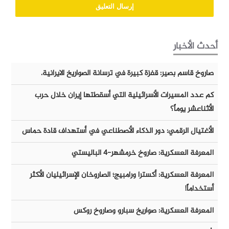
أحدث الأخبار
صاروخ قاسم بصير: قفزة كبيرة في ترسانة الصواريخ الايرانية.
كم عدد المسيرات الأسرائيلية التي أسقطتها إيران خلال حرب
الأثناعشر يوماً؟
الأغتيال الرقمي: دور الذكاء الأصطناعي في أستهداف قادة حماس
المعرفة العسكرية: صاروخ خرمشهر-٤ الباليستي
المعرفة العسكرية: أكسترا ورامبيج؛ الصاروخان الإسرائيليان الأكثر
أستخداماً!
المعرفة العسكرية: صواريخ سبارو وصاروخ روكس