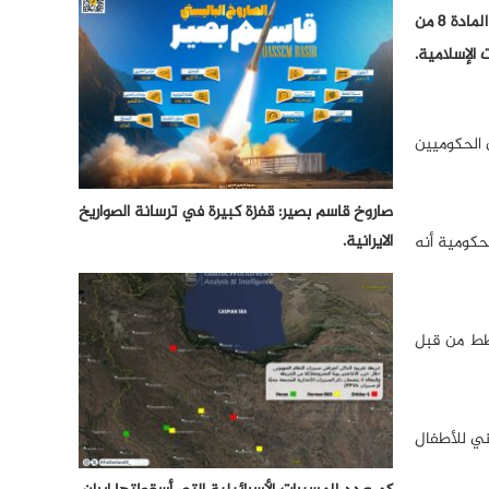
قدّم المجلس الوطني لجمهورية أذربيجان بشكل علني مشروع تعديل قانون الحرية الدينية. وبحسب تقرير إعلامي لـ”ريبورت”، فوفقاً لتعديل المادة 8 من
 الإسلامية.
 الحكوميين
صاروخ قاسم بصير: قفزة كبيرة في ترسانة الصواريخ
الايرانية.
لحكومية أنه
خطط من قبل
يني للأطفال