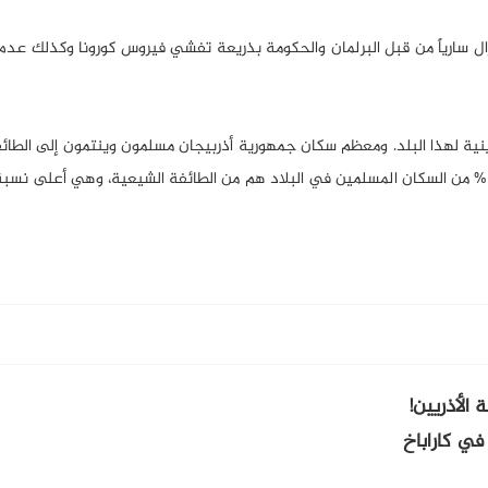
ن 50 شخصاً في المساجد لا يزال سارياً من قبل البرلمان والحكومة بذريعة تفشي فيروس كورونا وكذلك 
دينية لهذا البلد. ومعظم سكان جمهورية أذربيجان مسلمون وينتمون إلى الطائ
لاثنا عشرية والطائفة السنية الحنفية والشافعية. وحوالي الـ90 % من السكان المسلمين في البلاد هم من الطائفة الشيعية، وهي أ
الأذريين!
في كاراباخ