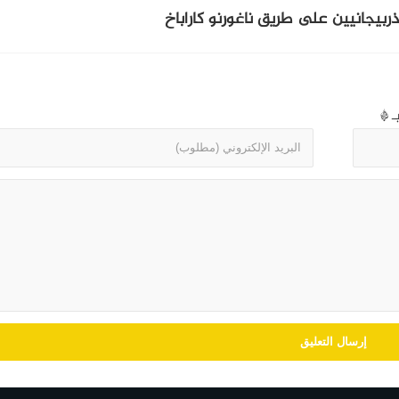
أذربيجانيين على طريق ناغورنو كاراباخ
بـ
*