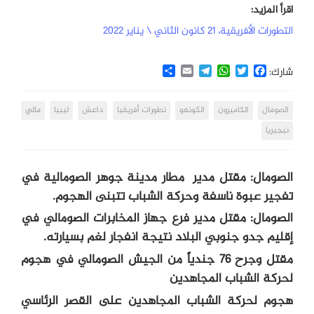
اقرأ المزيد:
التطورات الأفريقية، 21 كانون الثاني \ يناير 2022
Share
Email
Telegram
WhatsApp
Twitter
Facebook
شارك:
الصومال
الكاميرون
الكونغو
تطورات أفريقيا
داعش
ليبيا
مالي
نيجيريا
الصومال: مقتل مدير مطار مدينة جوهر الصومالية في
تفجير عبوة ناسفة وحركة الشباب تتبنى الهجوم.
الصومال: مقتل مدير فرع جهاز المخابرات الصومالي في
إقليم جدو جنوبي البلاد نتيجة انفجار لغم بسيارته.
مقتل وجرح 76 جندياً من الجيش الصومالي في هجوم
لحركة الشباب المجاهدين
هجوم لحركة الشباب المجاهدين على القصر الرئاسي