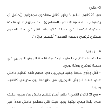
3- مالي:
في 22 كانون الثاني \ يناير، أطلق مسلحون مجهولون (يُحتمل أن
يكونوا جماعة نصرة الإسلام والمسلمين) عدة صواريخ على قاعدة
عسكرية فرنسية في مدينة غائو. وقد قتل في هذا الهجوم
عسكري فرنسي ويدعى العميد ” ألكسندر مارتن “.
4- نيجيريا:
– استهدف تنظيم داعش بالمدفعية، قاعدة للجيش النيجيري في
مدينة غونيري بولاية يوبي.
– قُتل وجُرح سبعة جنود نيجيريين في هجوم شنه تنظيم داعش
على قافلة للجيش النيجيري في طريقها بين مدينتي كاتافيلا
ومراربا.
– في 21 كانون الثاني \ يناير، أعلن تنظيم داعش عن هجوم عنيف
على بلدة بيمي بولاية برنو. حيث قتل مسلحو داعش عدداً غير