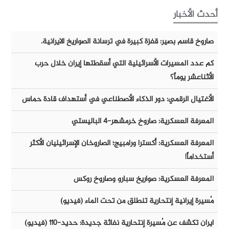
أحدث الأخبار
صاروخ قاسم بصير: قفزة كبيرة في ترسانة الصواريخ الايرانية.
كم عدد المسيرات الأسرائيلية التي أسقطتها إيران خلال حرب
الأثناعشر يوماً؟
الأغتيال الرقمي: دور الذكاء الأصطناعي في أستهداف قادة حماس
المعرفة العسكرية: صاروخ خرمشهر-٤ الباليستي
المعرفة العسكرية: أكسترا ورامبيج؛ الصاروخان الإسرائيليان الأكثر
أستخداماً!
المعرفة العسكرية: صواريخ سبارو وصاروخ روكس
مُسيرة إيرانية إنتحارية تنطلق من تحت الماء (فيديو)
ايران تكشف عن مُسيرة إنتحارية نفاثة جديدة: حديد-١١٠ (فيديو)