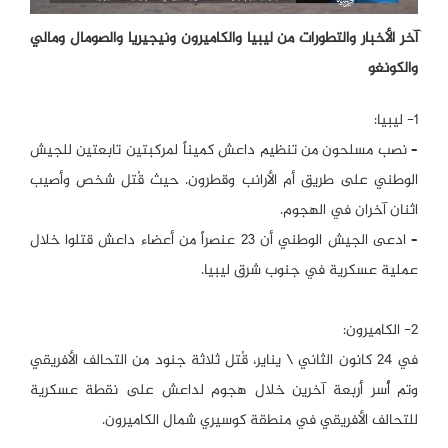
آخر الأخبار والتطورات من ليبيا والكاميرون ونيجيريا والصومال ومالي
والكونغو
1- ليبيا:
– نصب مسلحون من تنظيم داعش كميناً لمركبتين تابعتين للجيش
الوطني على طريق أم الأرانب وقطرون. حيث قُتل شخص وأصيب
اثنان آخران في الهجوم.
– ادعى الجيش الوطني أن 23 عنصراً من أعضاء داعش قتلوا خلال
عملية عسكرية في جنوب شرق ليبيا.
2- الكاميرون:
في 24 كانون الثاني \ يناير، قُتل ثلاثة جنود من التحالف الأفريقي
وتم أُسر أربعة آخرين خلال هجوم لداعش على نقطة عسكرية
للتحالف الأفريقي في منطقة كوسيري شمال الكاميرون.