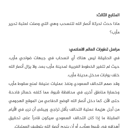
المتابع الثالث:
ماذا حدث لحركة أنصار الله لتنسحب وهي التي وصلت لعتبة تحرير
مأرب؟
مراسل تطورات العالم الاسلامي:
في الحقيقة ليس هناك أي انسحاب في جبهات ضواحي مأرب.
حيث لم تتغير الخطوط الغربية لمدينة مأرب بعد، ولا يزال أنصار الله
خلف بوابات مدخل مدينة مأرب.
وقد صمم التحالف السعودي ونفذ عمليات عنيفة لمنع سقوط مأرب
وخسارة مناطق أخرى في محافظة شبوة، مما كلفه خسائر فادحة
حتى الآن. كما دخل أنصار الله الوضع الدفاعي من الموقع الهجومي
من أجل هزيمة عملية التحالف بأقل تراجع. ويبقى أن نرى في الأيام
المقبلة ما إذا كان التحالف السعودي سيكون قادراً على تحقيق
أهدافه في شبوة ومأرب، أو أن ينجح أنصار الله بتوقيف العمليات.