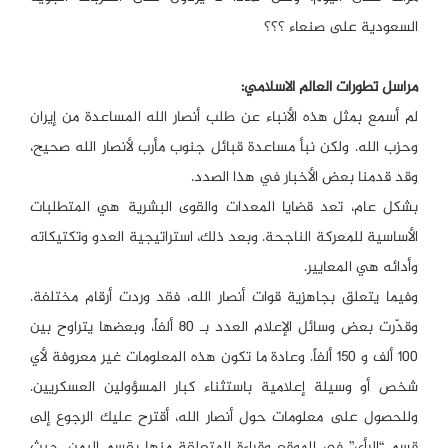
السعودية على صنعاء ؟؟؟
مراسل تطورات العالم الاسلامي:
لم أسمع بمثل هذه الأنباء عن طلب أنصار الله المساعدة من إيران
وحزب الله. ولكن نبأ مساعدة قبائل جنوب مأرب لأنصار الله صحيح،
وقد قدمنا ​​بعض الأخبار في هذا الصدد.
بشكل عام، تعد قضايا المعدات والقوى البشرية هي المتطلبات
الأساسية للمعركة الناجحة. وبعد ذلك، استراتيجية العدو وتكتيكاته
وأدائه هي المعايير.
وفيما يتعلق بجاهزية قوات أنصار الله، فقد وردت أرقام مختلفة.
وقدّرت بعض وسائل الإعلام العدد بـ 80 ألفاً، وبعضها يتراوح بين
100 ألف و 150 ألفاً. وعادة ما تكون هذه المعلومات غير معروفة لأي
شخص أو وسيلة إعلامية باستثناء كبار المسؤولين العسكريين.
وللحصول على معلومات حول أنصار الله، أقترح عليك الرجوع إلى
قسم “الرأي” في الموقع وقراءة المتعلقة منها بقسم اليمن. حيث