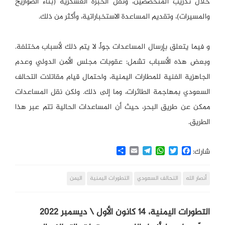
خلال تدريب المتخصصين، ونقل الخبرة العسكرية (بناء الصواريخ
والمسيرات)، وتقديم المساعدة الاستخباراتية، وأكثر من ذلك.
و فيما يتعلق بإرسال المساعدات جواً، لا يتم ذلك لأسباب مختلفة.
وبعض هذه الأسباب تشمل: عقوبات مجلس الأمن الدولي وعدم
الجاهزية الفنية للمطارات اليمنية، واحتمال قيام مقاتلات التحالف
السعودي بمهاجمة الطائرات، وما إلى ذلك. ولكن نقل المساعدات
ممكن عن طريق البحر، حيث أن المساعدات الحالية تتم عبر هذا
الطريق.
Share
Email
Telegram
WhatsApp
Twitter
Facebook
شارك:
أنصار الله
التحالف السعودي
التطورات اليمنية
اليمن
التطورات اليمنية، 14 كانون الأول \ ديسمبر 2022