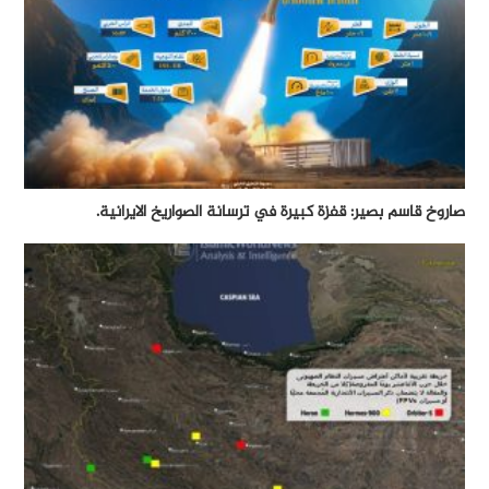
صاروخ قاسم بصير: قفزة كبيرة في ترسانة الصواريخ الايرانية.