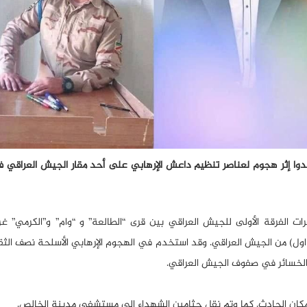
امي؛ بأن 11 عسكرياً عراقياً استشهدوا إثر هجوم لعناصر تنظيم داعش الإرهابي على أحد مقار الجيش الع
 الفرقة الأولى للجيش العراقي بين قرى “الطالعة” و “وام” و”الكرمي” غ
 استشهد 10 جنود وضابط (ملازم اول) من الجيش العراقي. وقد استخدم في الهجوم الإرهابي الأسلحة نصف 
 الخسائر في صفوف الجيش العراقي.
كان الحادث. كما وتم نقل جثامين الشهداء إلى مستشفى مدينة الخالص.