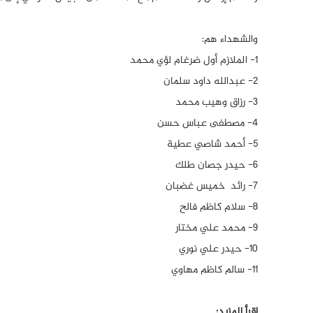
والشهداء هم:
1- الملازم أول ضرغام لؤي محمد
2- عبدالله داود سلمان
3- رزاق وهيب محمد
4- مصطفى عباس حسن
5- أحمد شاصي عطية
6- حيدر جصان طلك
7- رائد خميس غضبان
8- سلام كاظم فالح
9- محمد علي مختار
10- حيدر علي نوري
11- سالم كاظم مهاوي
اقرأ المزيد: