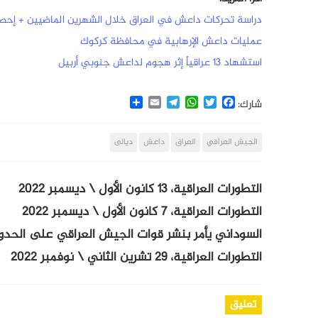
دراسة تحركات داعش في العراق خلال الشهرين الماضيين + إحص
عمليات داعش الإرهابية في محافظة كركوك
استشهاد 13 عراقياً إثر هجوم لداعش جنوبي أربيل
Share
Email
Telegram
WhatsApp
Twitter
Facebook
شارك:
الجيش العراقي
العراق
داعش
ديالى
التطورات العراقية، 13 كانون الأول \ ديسمبر 2022
التطورات العراقية، 7 كانون الأول \ ديسمبر 2022
السوداني يأمر بنشر قوات الجيش العراقي على الحدود 
التطورات العراقية، 29 تشرين الثاني \ نوفمبر 2022
تعليق