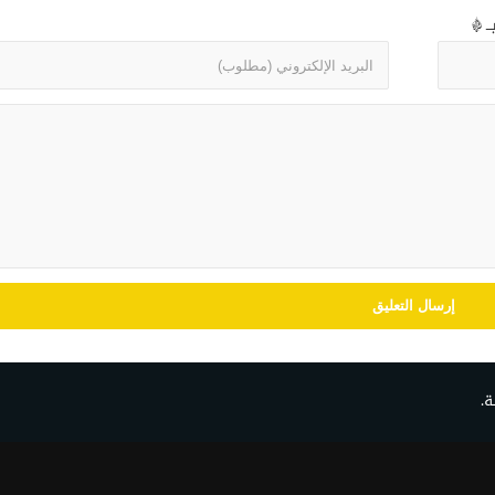
بـ
*
ة.