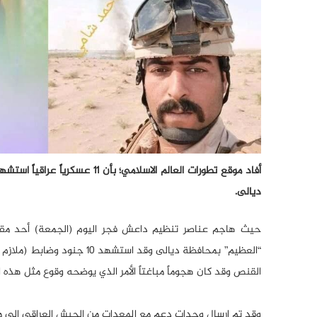
أفاد موقع تطورات العالم الاسل
ديالى.
حيث هاجم عناصر تنظيم داعش فجر اليوم (الجمعة) أحد مقرات
“العظيم” بمحافظة ديالى وقد
القنص وقد كان هجوماً مباغتاً الأمر الذي يوضحه وقوع مثل هذه
وقد تم إرسال وحدات دعم مع المعدات من الجيش العراقي إلى م