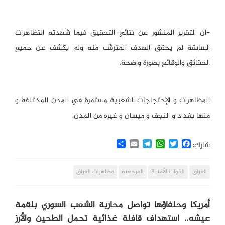
-ان التقرير المنشور عن نتائج التحقيق فيما شهدته التظاهرات
السابقة لم يحقق الهدف المترقّب منه ولم يكشف عن جميع
الحقائق والوقائع بصورة واضحة.
المظاهرات و الإحتجاجات الشعبية مستمرة في المدن المختلفة و
منها بغداد و النجف و ميسان و غيره من المدن.
Share
Email
Telegram
WhatsApp
Twitter
Facebook
شارك:
العراق
القوات الأمنية
المرجعية
مظاهرات العراق
أمريكا وحلفاؤها تواصل محاربة الشعب السوري بلقمة
عيشه.. استهداف قافلة غذائية تحمل الطحين والأرز