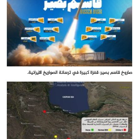
صاروخ قاسم بصير: قفزة كبيرة في ترسانة الصواريخ الايرانية.