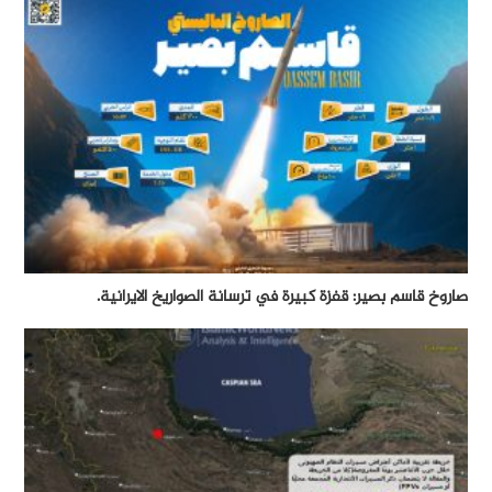
صاروخ قاسم بصير: قفزة كبيرة في ترسانة الصواريخ الايرانية.