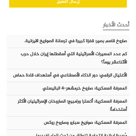
أحدث الأخبار
صاروخ قاسم بصير: قفزة كبيرة في ترسانة الصواريخ الايرانية.
كم عدد المسيرات الأسرائيلية التي أسقطتها إيران خلال حرب
الأثناعشر يوماً؟
الأغتيال الرقمي: دور الذكاء الأصطناعي في أستهداف قادة حماس
المعرفة العسكرية: صاروخ خرمشهر-٤ الباليستي
المعرفة العسكرية: أكسترا ورامبيج؛ الصاروخان الإسرائيليان الأكثر
أستخداماً!
المعرفة العسكرية: صواريخ سبارو وصاروخ روكس
مُسيرة إيرانية إنتحارية تنطلق من تحت الماء (فيديو)