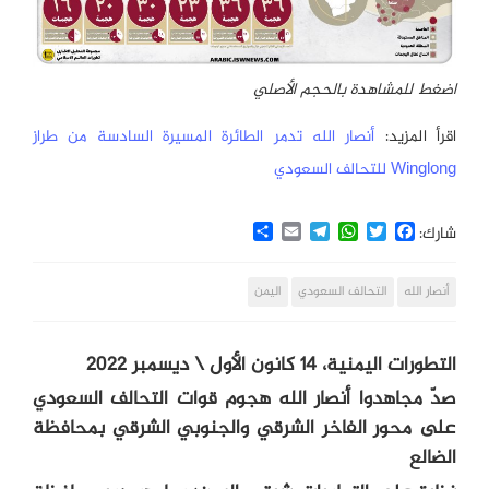
اضغط للمشاهدة بالحجم الأصلي
اقرأ المزيد:
أنصار الله تدمر الطائرة المسيرة السادسة من طراز
Winglong للتحالف السعودي
Share
Email
Telegram
WhatsApp
Twitter
Facebook
شارك:
أنصار الله
التحالف السعودي
اليمن
التطورات اليمنية، 14 كانون الأول \ ديسمبر 2022
صدّ مجاهدوا أنصار الله هجوم قوات التحالف السعودي
على محور الفاخر الشرقي والجنوبي الشرقي بمحافظة
الضالع