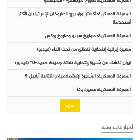
المعرفة العسكرية: صاروخ خرمشهر-٤ الباليستي
المعرفة العسكرية: أكسترا ورامبيج؛ الصاروخان الإسرائيليان الأكثر
أستخداماً!
المعرفة العسكرية: صواريخ سبارو وصاروخ روكس
مُسيرة إيرانية إنتحارية تنطلق من تحت الماء (فيديو)
ايران تكشف عن مُسيرة إنتحارية نفاثة جديدة: حديد-١١٠ (فيديو)
المعرفة العسكرية: المُسيرة الإستطلاعية والقتالية أبابيل-٥
المعرفة العسكرية: مسيرة يافا
المزيد
أخبار ذات صلة