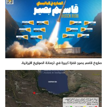
صاروخ قاسم بصير: قفزة كبيرة في ترسانة الصواريخ الايرانية.