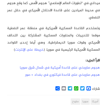
ميداني في “تطورات العالم الإسلامي” هجوم الأمس. كما وقع هجوم
في محيط الميادين على قاعدة الاحتلال الأمريكي في حقل عمر
النفطي.
وتستخدم القاعدة العسكرية الأمريكية في منطقة عمر النفطية
موقعا للتدريبات والمناورات العسكرية المشتركة بين التحالف
الأمريكي وقوات سوريا الديمقراطية. وهي أيضا إحدى القواعد
العسكرية الأمريكية الرئيسية في سوريا. (
خريطة على الإنترنت
)
اقرأ المزيد:
هجوم صاروخي على قاعدة أمريكية في شمال شرق سوريا
هجوم صاروخي على قاعدة فيكتوري في بغداد + صور
Share
Email
Telegram
WhatsApp
Twitter
Facebook
شارك:
أمريكا
سوريا
صاروخ