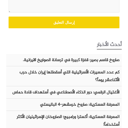
أحدث الأخبار
صاروخ قاسم بصير: قفزة كبيرة في ترسانة الصواريخ الايرانية.
كم عدد المسيرات الأسرائيلية التي أسقطتها إيران خلال حرب
الأثناعشر يوماً؟
الأغتيال الرقمي: دور الذكاء الأصطناعي في أستهداف قادة حماس
المعرفة العسكرية: صاروخ خرمشهر-٤ الباليستي
المعرفة العسكرية: أكسترا ورامبيج؛ الصاروخان الإسرائيليان الأكثر
أستخداماً!