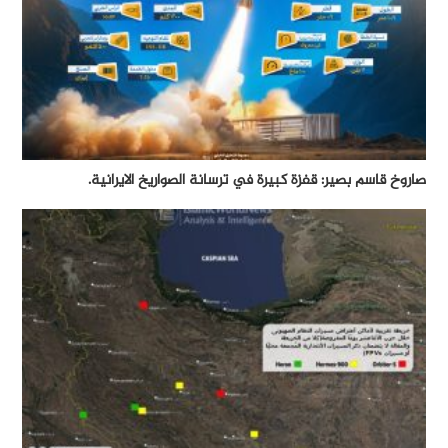
صاروخ قاسم بصير: قفزة كبيرة في ترسانة الصواريخ الايرانية.