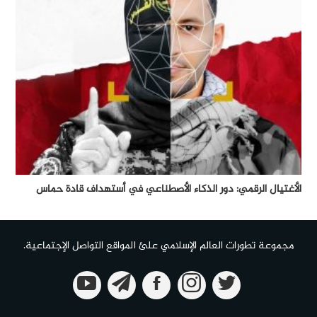
الأغتيال الرقمي: دور الذكاء الأصطناعي في أستهداف قادة حماس
مجموعة تطورات العالم الإسلامي علئ المواقع التواصل الإجتماعية.