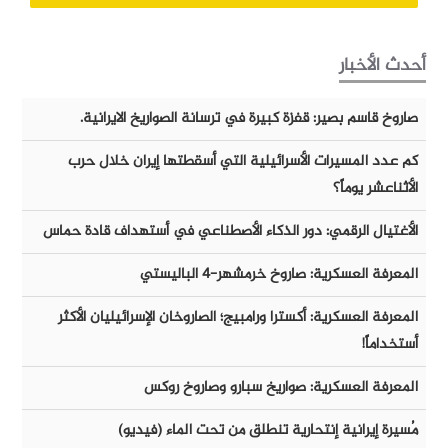
أحدث الأخبار
صاروخ قاسم بصير: قفزة كبيرة في ترسانة الصواريخ الايرانية.
كم عدد المسيرات الأسرائيلية التي أسقطتها إيران خلال حرب
الأثناعشر يوماً؟
الأغتيال الرقمي: دور الذكاء الأصطناعي في أستهداف قادة حماس
المعرفة العسكرية: صاروخ خرمشهر-٤ الباليستي
المعرفة العسكرية: أكسترا ورامبيج؛ الصاروخان الإسرائيليان الأكثر
أستخداماً!
المعرفة العسكرية: صواريخ سبارو وصاروخ روكس
مُسيرة إيرانية إنتحارية تنطلق من تحت الماء (فيديو)