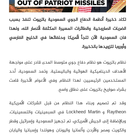
تكاد ذخيرة أنظمة الدفاع الجوي السعودية باتريوت تنفذ بسبب
الضربات الصاروخية والطائرات المسيرة المكثفة لأنصار الله، ولهذا
فان السعودية الآن تلجأ لأمريكا وحلفائها في الخليج الفارسي
وأوروبا لتزويدها بالذخيرة.
نظام باتريوت هو نظام دفاع جوي متوسط ​​المدى قادر على مواجهة
الأهداف الديناميكية الهوائية والباليستية. وتعد السعودية، أحد
المستخدمين الرئيسيين لهذا النظام وفي الأعوام الأخيرة قامت
بشراء صواريخ باتريوت على نطاق واسع.
وقد تم تصميم وبناء هذا النظام من قبل الشركات الأمريكية
Raytheon و Lockheed Martin في السبعينيات والتسعينيات.
وبالإضافة إلى الجيش الأمريكي، تم تجهيز السعودية وإسرائيل وقطر
والكويت ومصر والأردن وألمانيا واليونان وهولندا وإسبانيا واليابان