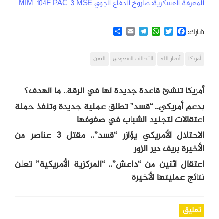
المعرفة العسكرية: صاروخ الدفاع الجوي MIM-104F PAC-3 MSE
Share
Email
Telegram
WhatsApp
Twitter
Facebook
شارك:
أمريكا
أنصار الله
التحالف السعودي
اليمن
أمريكا تنشئ قاعدة جديدة لها في الرقة.. ما الهدف؟
بدعم أمريكي.. “قسد” تطلق عملية جديدة وتنفذ حملة
اعتقالات لتجنيد الشباب في صفوفها
الاحتلال الأمريكي يؤازر “قسد”.. مقتل 3 عناصر من
الأخيرة بريف دير الزور
اعتقال اثنين من “داعش”.. “المركزية الأمريكية” تعلن
نتائج عمليتها الأخيرة
تعليق