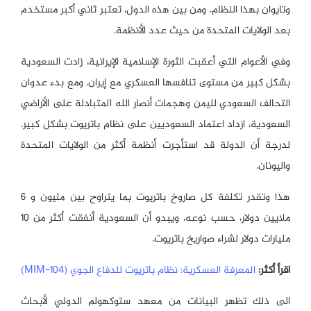
وتايوان بهذا النظام. ومن بين هذه الدول، تعتبر ثاني أكبر مستخدم
بعد الولايات المتحدة من حيث عدد الأنظمة.
وفي الأعوام التي أعقبت الثورة الإسلامية الإيرانية، زادت السعودية
بشكل كبير من مستوى تنافسها العسكري مع إيران. ومع بدء عدوان
التحالف السعودي لليمن وهجمات أنصار الله المتبادلة على الأراضي
السعودية، ازداد اعتماد السعوديين على نظام باتريوت بشكل كبير.
لدرجة أن الدولة قد استأجرت أنظمة أكثر من الولايات المتحدة
واليونان.
هذا وتقدر تكلفة كل صاروخ باتريوت بما يتراوح بين مليون و 6
ملايين دولار، حسب نوعه، ويبدو أن السعودية أنفقت أكثر من 10
مليارات دولار لشراء صواريخ باتريوت.
اقرأ أكثر:
المعرفة العسكرية: نظام باتريوت للدفاع الجوي (MIM-104)
الى ذلك تظهر البيانات من معهد ستوكهولم الدولي لأبحاث