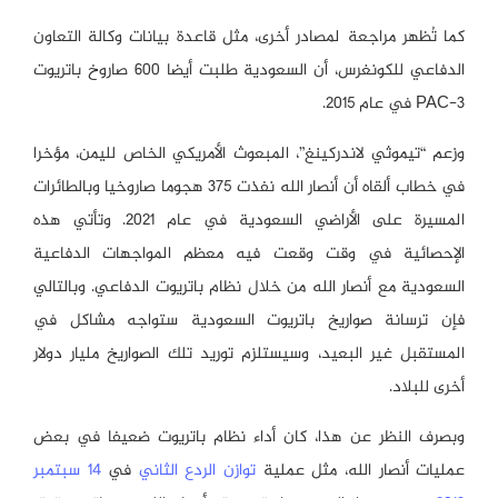
كما تُظهر مراجعة لمصادر أخرى، مثل قاعدة بيانات وكالة التعاون
الدفاعي للكونغرس، أن السعودية طلبت أيضا 600 صاروخ باتريوت
PAC-3 في عام 2015.
وزعم “تيموثي لاندركينغ”، المبعوث الأمريكي الخاص لليمن، مؤخرا
في خطاب ألقاه أن أنصار الله نفذت 375 هجوما صاروخيا وبالطائرات
المسيرة على الأراضي السعودية في عام 2021. وتأتي هذه
الإحصائية في وقت وقعت فيه معظم المواجهات الدفاعية
السعودية مع أنصار الله من خلال نظام باتريوت الدفاعي. وبالتالي
فإن ترسانة صواريخ باتريوت السعودية ستواجه مشاكل في
المستقبل غير البعيد، وسيستلزم توريد تلك الصواريخ مليار دولار
أخرى للبلاد.
وبصرف النظر عن هذا، كان أداء نظام باتريوت ضعيفا في بعض
عمليات أنصار الله، مثل عملية
توازن الردع الثاني
في
14 سبتمبر