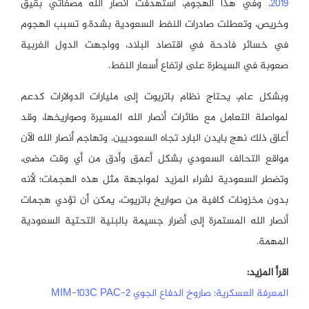
2019
. وفي هذا الهجوم، استهدفت أنصار الله مصفاتي بقيق
وخريص، وتعطلت صادرات النفط السعودية بشدة.و تسبب الهجوم
في خسائر فادحة في اقتصاد البلاد، وواجهت الدول الغربية
صعوبة في السيطرة على ارتفاع أسعار النفط.
وبشكل عام، يحتاج نظام باتريوت إلى مليارات الدولارات كدعم
لمواصلة التعامل مع طائرات أنصار الله المسيرة وصواريخها، وقد
أعاق ذلك نهج بايدن البارد تجاه السعوديين. وتهاجم أنصار الله الآن
مواقع التحالف السعودي بشكل أعمق وأدق من أي وقت مضى،
وتضطر السعودية لشراء المزيد لمواجهة مثل هذه الهجمات؛ لأنه
بدون مخزونات كافية من صواريخ باتريوت، يمكن أن تؤدي هجمات
أنصار الله المستمرة إلى أضرار جسيمة بالبنية التحتية السعودية
المهمة.
اقرأ المزيد:
المعرفة العسكرية: صاروخ الدفاع الجوي MIM-103C PAC-2