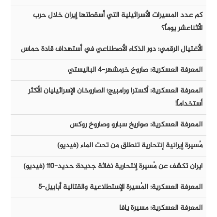
كم عدد المسيرات الأسرائيلية التي أسقطتها إيران خلال حرب
الأثناعشر يوماً؟
الأغتيال الرقمي: دور الذكاء الأصطناعي في أستهداف قادة حماس
المعرفة العسكرية: صاروخ خرمشهر-٤ الباليستي
المعرفة العسكرية: أكسترا ورامبيج؛ الصاروخان الإسرائيليان الأكثر
أستخداماً!
المعرفة العسكرية: صواريخ سبارو وصاروخ روكس
مُسيرة إيرانية إنتحارية تنطلق من تحت الماء (فيديو)
ايران تكشف عن مُسيرة إنتحارية نفاثة جديدة: حديد-١١٠ (فيديو)
المعرفة العسكرية: المُسيرة الإستطلاعية والقتالية أبابيل-٥
المعرفة العسكرية: مسيرة يافا