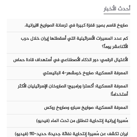
أحدث الأخبار
صاروخ قاسم بصير: قفزة كبيرة في ترسانة الصواريخ الايرانية.
كم عدد المسيرات الأسرائيلية التي أسقطتها إيران خلال حرب
الأثناعشر يوماً؟
الأغتيال الرقمي: دور الذكاء الأصطناعي في أستهداف قادة حماس
المعرفة العسكرية: صاروخ خرمشهر-٤ الباليستي
المعرفة العسكرية: أكسترا ورامبيج؛ الصاروخان الإسرائيليان الأكثر
أستخداماً!
المعرفة العسكرية: صواريخ سبارو وصاروخ روكس
مُسيرة إيرانية إنتحارية تنطلق من تحت الماء (فيديو)
ايران تكشف عن مُسيرة إنتحارية نفاثة جديدة: حديد-١١٠ (فيديو)