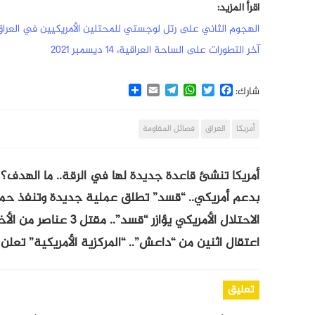
اقرأ المزيد:
الهجوم الثاني على رتل لوجستي للمحتلين الأمريكيين في العرا
آخر التطورات على الساحة العراقية، 14 ديسمبر 2021
Share
Email
Telegram
WhatsApp
Twitter
Facebook
شارك:
أمريكا
العراق
فصائل المقاومة
أمريكا تنشئ قاعدة جديدة لها في الرقة.. ما الهدف؟
بدعم أمريكي.. “قسد” تطلق عملية جديدة وتنفذ حمل
الاحتلال الأمريكي يؤازر “قسد”.. مقتل 3 عناصر من الأخيرة بريف دير الزور
اعتقال اثنين من “داعش”.. “المركزية الأمريكية” تعلن 
تعليق