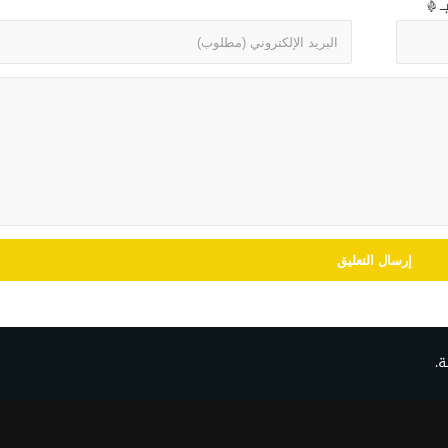
بـ
*
ة.