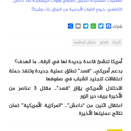
العمليات المشتركة للجيش العراقي وقوات البيشمركة ضد داعش
الكاظمي: خروج القوات الأجنبية من العراق بات وشيكاً!
Share
Email
Telegram
WhatsApp
Twitter
Facebook
شارك:
أمريكا
العراق
فصائل المقاومة
أمريكا تنشئ قاعدة جديدة لها في الرقة.. ما الهدف؟
بدعم أمريكي.. “قسد” تطلق عملية جديدة وتنفذ حملة
اعتقالات لتجنيد الشباب في صفوفها
الاحتلال الأمريكي يؤازر “قسد”.. مقتل 3 عناصر من
الأخيرة بريف دير الزور
اعتقال اثنين من “داعش”.. “المركزية الأمريكية” تعلن
نتائج عمليتها الأخيرة