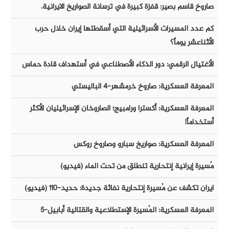
صاروخ قاسم بصير: قفزة كبيرة في ترسانة الصواريخ الايرانية.
كم عدد المسيرات الأسرائيلية التي أسقطتها إيران خلال حرب
الأثناعشر يوماً؟
الأغتيال الرقمي: دور الذكاء الأصطناعي في أستهداف قادة حماس
المعرفة العسكرية: صاروخ خرمشهر-٤ الباليستي
المعرفة العسكرية: أكسترا ورامبيج؛ الصاروخان الإسرائيليان الأكثر
أستخداماً!
المعرفة العسكرية: صواريخ سبارو وصاروخ روكس
مُسيرة إيرانية إنتحارية تنطلق من تحت الماء (فيديو)
ايران تكشف عن مُسيرة إنتحارية نفاثة جديدة: حديد-١١٠ (فيديو)
المعرفة العسكرية: المُسيرة الإستطلاعية والقتالية أبابيل-٥