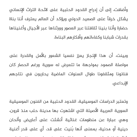
وأضافت، إلى أن إدراج القدود الحلبية على لائحة التراث الإنساني
يشكل خرقاً على الصعيد الدولي ويؤكد أن العالم يعترف أننا بناة
حضارة وأننا بنينا ثقافتنا عبر العصور وورثناها عبر الأجيال وأغنيناها
بقدرات شبابنا وكفاءاتهم وأفكارهم البناءة.
وبينت، أن هذا الإنجاز يعزز نفسيا الشعور بالأمل والقدرة على
مواصلة الصمود بمواجهة ما تتعرض له سورية ورغم الحصار كان
فنانونا ومثقفونا طوال السنوات الماضية يحاربون في نتاجهم
الإبداعي.
وتعتبر الدراسات الموسيقية، القدود الحلبية من الفنون الموسيقية
السورية العربية الأصيلة التي اشتهرت بها مدينة حلب منذ قرون،
وهي عبارة عن منظومات غنائية أنشئت على أعاريض وألحان
دينية أو مدنية، بمعنى أنها بُنيت على قد، أي على قدر أغنية