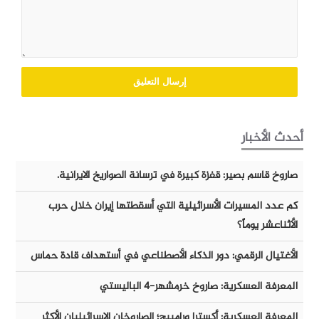
أحدث الأخبار
صاروخ قاسم بصير: قفزة كبيرة في ترسانة الصواريخ الايرانية.
كم عدد المسيرات الأسرائيلية التي أسقطتها إيران خلال حرب
الأثناعشر يوماً؟
الأغتيال الرقمي: دور الذكاء الأصطناعي في أستهداف قادة حماس
المعرفة العسكرية: صاروخ خرمشهر-٤ الباليستي
المعرفة العسكرية: أكسترا ورامبيج؛ الصاروخان الإسرائيليان الأكثر