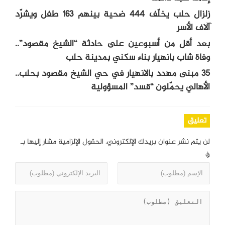
زلزال حلب يخلّف 444 ضحية بينهم 163 طفل ويشرّد
آلاف الأسر
بعد أقل من أسبوعين على حادثة “الشيخ مقصود”..
وفاة شاب بانهيار بناء سكني بمدينة حلب
35 مبنى مهدد بالانهيار في حي الشيخ مقصود بحلب..
الأهالي يحمّلون “قسد” المسؤولية
تعليق
لن يتم نشر عنوان بريدك الإلكتروني.
الحقول الإلزامية مشار إليها بـ
*