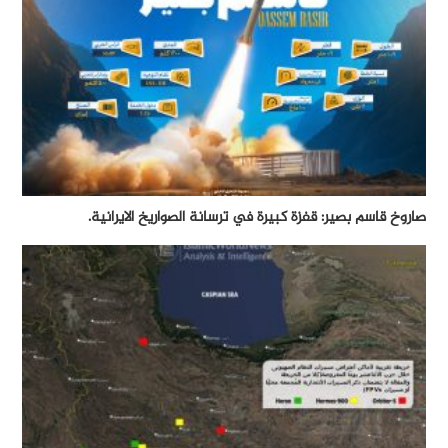
صاروخ قاسم بصير: قفزة كبيرة في ترسانة الصواريخ الايرانية.