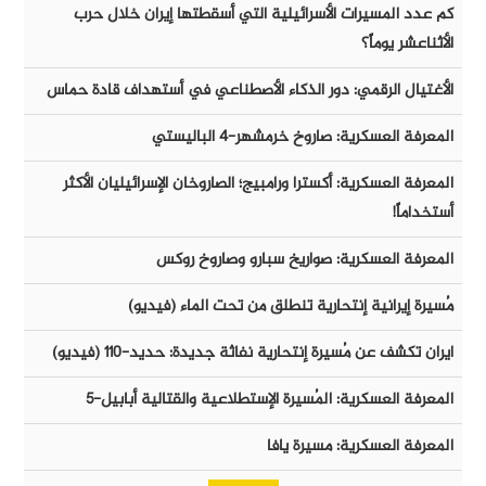
كم عدد المسيرات الأسرائيلية التي أسقطتها إيران خلال حرب
الأثناعشر يوماً؟
الأغتيال الرقمي: دور الذكاء الأصطناعي في أستهداف قادة حماس
المعرفة العسكرية: صاروخ خرمشهر-٤ الباليستي
المعرفة العسكرية: أكسترا ورامبيج؛ الصاروخان الإسرائيليان الأكثر
أستخداماً!
المعرفة العسكرية: صواريخ سبارو وصاروخ روكس
مُسيرة إيرانية إنتحارية تنطلق من تحت الماء (فيديو)
ايران تكشف عن مُسيرة إنتحارية نفاثة جديدة: حديد-١١٠ (فيديو)
المعرفة العسكرية: المُسيرة الإستطلاعية والقتالية أبابيل-٥
المعرفة العسكرية: مسيرة يافا