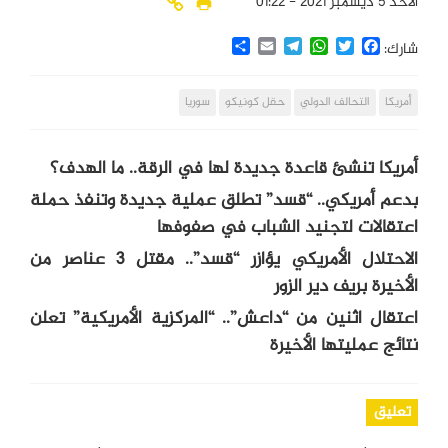
الأحد 5 ديسمبر 2021 - 01:22
Share
Email
Telegram
WhatsApp
Twitter
Facebook
شارك:
أمريكا
التحالف الدولي
حقل كونيكو
سوريا
أمريكا تنشئ قاعدة جديدة لها في الرقة.. ما الهدف؟
بدعم أمريكي.. “قسد” تطلق عملية جديدة وتنفذ حملة
اعتقالات لتجنيد الشباب في صفوفها
الاحتلال الأمريكي يؤازر “قسد”.. مقتل 3 عناصر من
الأخيرة بريف دير الزور
اعتقال اثنين من “داعش”.. “المركزية الأمريكية” تعلن
نتائج عمليتها الأخيرة
تعليق