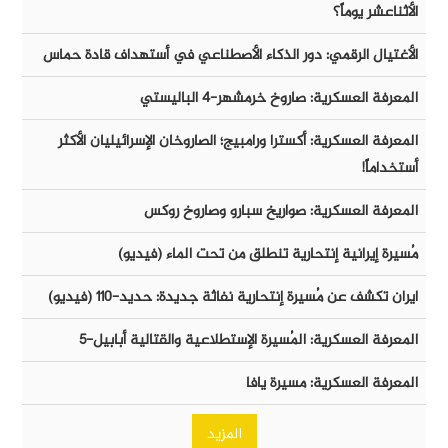
الأثناعشر يوماً؟
الأغتيال الرقمي: دور الذكاء الأصطناعي في أستهداف قادة حماس
المعرفة العسكرية: صاروخ خرمشهر-٤ الباليستي
المعرفة العسكرية: أكسترا ورامبيج؛ الصاروخان الإسرائيليان الأكثر
أستخداماً!
المعرفة العسكرية: صواريخ سبارو وصاروخ روكس
مُسيرة إيرانية إنتحارية تنطلق من تحت الماء (فيديو)
ايران تكشف عن مُسيرة إنتحارية نفاثة جديدة: حديد-١١٠ (فيديو)
المعرفة العسكرية: المُسيرة الإستطلاعية والقتالية أبابيل-٥
المعرفة العسكرية: مسيرة يافا
المزيد