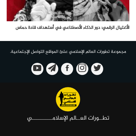
الأغتيال الرقمي: دور الذكاء الأصطناعي في أستهداف قادة حماس
مجموعة تطورات العالم الإسلامي علئ المواقع التواصل الإجتماعية.
تطــورات العــالم الإسلامـــــــــــي