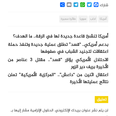
Share
Email
Telegram
WhatsApp
Twitter
Facebook
شارك:
أمريكا
ادلب
سوريا
طائرة مسيرة
أمريكا تنشئ قاعدة جديدة لها في الرقة.. ما الهدف؟
بدعم أمريكي.. “قسد” تطلق عملية جديدة وتنفذ حملة
اعتقالات لتجنيد الشباب في صفوفها
الاحتلال الأمريكي يؤازر “قسد”.. مقتل 3 عناصر من
الأخيرة بريف دير الزور
اعتقال اثنين من “داعش”.. “المركزية الأمريكية” تعلن
نتائج عمليتها الأخيرة
تعليق
لن يتم نشر عنوان بريدك الإلكتروني.
الحقول الإلزامية مشار إليها بـ