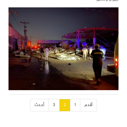
تصفّح
أقدم
1
2
3
أحدث
المقالات