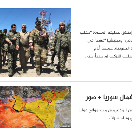
 إطلاق عمليته المسماة “مخلب
اني” وميليشيا “قسد” في
 الجنوبية. خمسة أيام
لحة التركية لم يهدأ، حتى
ال سوريا + صور
ن المدعومين منه، مواقع قوات
وبالمسيرات.