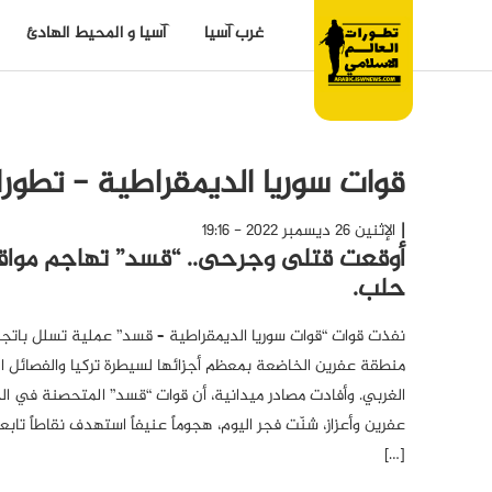
غرب آسيا
آسيا و المحيط الهادئ
قوات سوريا الديمقراطية - تطورا
الإثنين 26 ديسمبر 2022 - 19:16
أوقعت قتلى وجرحى.. “قسد” تهاجم مواقع
حلب.
نفذت قوات “قوات سوريا الديمقراطية – قسد” عملية تسلل باتجاه
منطقة عفرين الخاضعة بمعظم أجزائها لسيطرة تركيا والفصائل ال
الغربي. وأفادت مصادر ميدانية، أن قوات “قسد” المتحصنة في 
عفرين وأعزاز، شنّت فجر اليوم، هجوماً عنيفاً استهدف نقاطاً تا
[…]