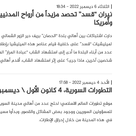
الثلاثاء 6 ديسمبر 2022 - 18:34
نيران “قسد” تحصد مزيداً من أرواح المدنيي
وأمريكا
دارت اشتباكات بين أهالي بلدة “الحصان” بريف دير الزور الشمالي 
لميليشيات “قسد” على خلفية قيام عناصر هذه الميليشيا بإطل
عدد من أبناء البلدة ما أدى إلى استشهاد الشاب “عبادة المرار” 
شخصين آخرين. ماذا جرى؟ على إثر استشهاد الشاب، أقدم أهالي ب
الأحد 4 ديسمبر 2022 - 17:58
التطورات السورية، 4 كانون الأول \ ديسمبر 2022
موقع تطورات العالم الاسلامي؛ احتج عدد من أهالي مدينة السويداء 
للمسؤولين السوريين ووجود بعض المشاكل والقصور، وبدأوا مسير
في هذه المدينة من خلال إحراق الإطارات.