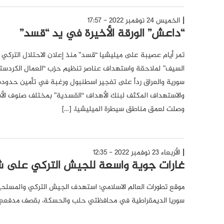
الخميس 24 نوفمبر 2022 - 17:57
“داعش” الورقة الأخيرة في يد “قسد”
تمر أيام عصيبة على ميليشيا “قسد” منذ إعلان الاحتلال التركي
السيف” لملاحقة واستهداف عناصر تنظيم حزب “العمال الكردست
سورية والعراق رداً على تفجير اسطنبول ورغبة في تأمين حدوده
والاستهداف المكثف لبنك الأهداف “القسدية” بمختلف صنوف الأس
وصلت لعمق مناطق سيطرة الميليشيا، […]
الأربعاء 23 نوفمبر 2022 - 12:35
غارات جوية واسعة للجيش التركي على شم
موقع تطورات العالم الاسلامي؛ استهدف الجيش التركي والمسلحي
سوريا الديمقراطية في محافظتي حلب والحسكة، بقصف مدفعي 