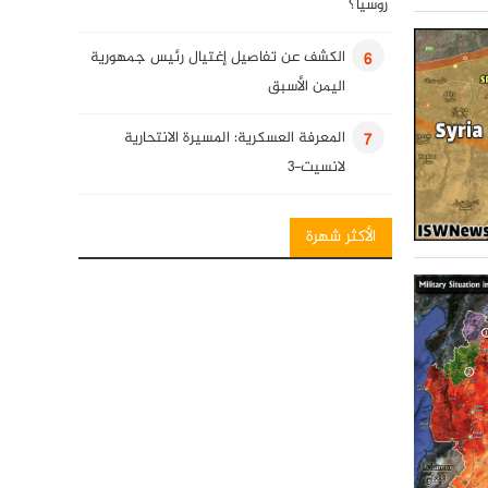
روسيا؟
الكشف عن تفاصيل إغتيال رئيس جمهورية
6
اليمن الأسبق
المعرفة العسكرية: المسيرة الانتحارية
7
لانسيت-3
انفوغرافيك: فصائل المقاومة العراقية
8
الأكثر شهرة
المعرفة العسكرية: قنابل قائم الذكية
9
كلمة للسيد حسن نصرالله في ذكرى
10
استشهاد قادة النصر