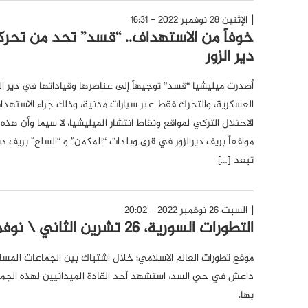
الإثنين 28 نوفمبر 2022 - 16:31
خوفاً من الاستهداف.. “قسد” تحد من تحر
دير الزور
أصدرت ميليشيا “قسد” توجيهاً إلى عناصرها وقياداتها في دير الز
العسكرية، والتحرك فقط عبر سيارات مدنية، وذلك جراء الاستهداف
الاحتلال التركي لمواقع ونقاط انتشار الميليشيا، لا سيما وأن هذه
مواقعاً بريف ديرالزور في قرى وبلدات “المكمن” و “السلع” بريف دي
تبعد […]
السبت 26 نوفمبر 2022 - 20:02
التطورات السورية، 26 تشرين الثاني \ نوفمبر 2022
موقع تطورات العالم الاسلامي؛ خلال اشتباك بين الجماعات المس
داعش في حي السد، استشهد أحد القادة الميدانيين لهذه الجماع
بها.