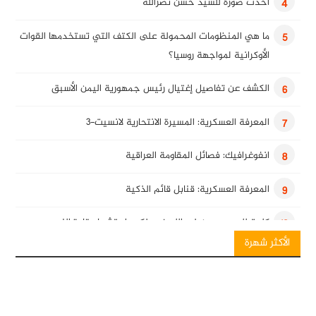
أحدث صورة للسيد حسن نصرالله
4
ما هي المنظومات المحمولة على الكتف التي تستخدمها القوات
5
الأوكرانية لمواجهة روسيا؟
الكشف عن تفاصيل إغتيال رئيس جمهورية اليمن الأسبق
6
المعرفة العسكرية: المسيرة الانتحارية لانسيت-3
7
انفوغرافيك: فصائل المقاومة العراقية
8
المعرفة العسكرية: قنابل قائم الذكية
9
كلمة للسيد حسن نصرالله في ذكرى استشهاد قادة النصر
10
الأكثر شهرة