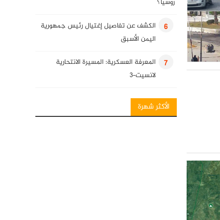
روسيا؟
الكشف عن تفاصيل إغتيال رئيس جمهورية
6
اليمن الأسبق
المعرفة العسكرية: المسيرة الانتحارية
7
لانسيت-3
انفوغرافيك: فصائل المقاومة العراقية
8
الأكثر شهرة
المعرفة العسكرية: قنابل قائم الذكية
9
كلمة للسيد حسن نصرالله في ذكرى
10
استشهاد قادة النصر