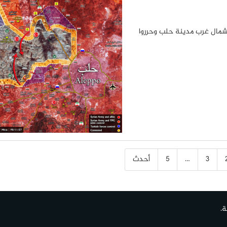
 شمال غرب مدينة حلب وحرروا
3
…
5
أحدث
ة.